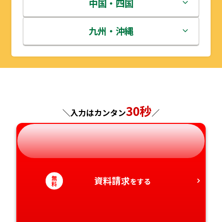
群馬県
富山県
三重県
中国・四国
秋田県
埼玉県
石川県
滋賀県
鳥取県
九州・沖縄
山形県
千葉県
福井県
京都府
島根県
福岡県
福島県
東京都
山梨県
大阪府
岡山県
佐賀県
30秒
神奈川県
長野県
兵庫県
広島県
長崎県
＼入力はカンタン
／
岐阜県
奈良県
山口県
熊本県
静岡県
和歌山県
徳島県
大分県
無
資料請求
をする
料
愛知県
香川県
宮崎県