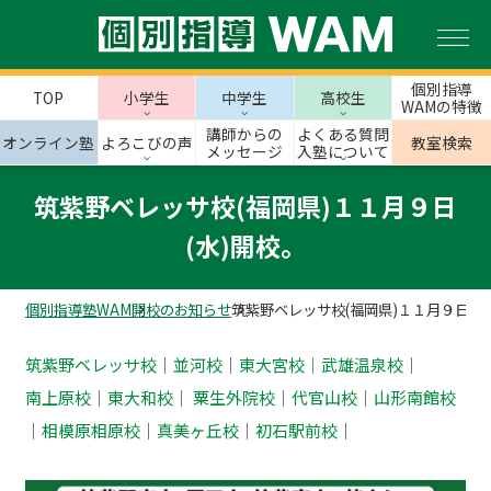
個別指導
TOP
小学生
中学生
高校生
WAMの特徴
講師からの
よくある質問
オンライン塾
よろこびの声
教室検索
メッセージ
入塾について
筑紫野ベレッサ校(福岡県)１１月９日
(水)開校。
個別指導塾WAM
開校のお知らせ
筑紫野ベレッサ校(福岡県)１１月９日(水
筑紫野ベレッサ校
｜
並河校
｜
東大宮校｜
武雄温泉校
｜
南上原校
｜
東大和校
｜ ‎
粟生外院校
｜
代官山校
｜
山形南館校
｜
相模原相原校
｜
真美ヶ丘校
｜
初石駅前校
｜