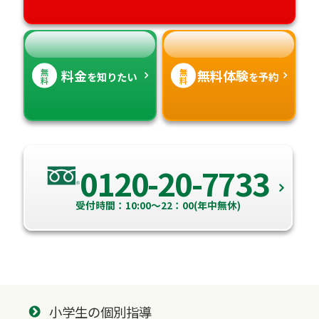
愛媛県
鹿児島県
高知県
沖縄県
無
無
料金
無料体験
を知りたい
を予約
料
料
0120-20-7733
受付時間：10:00～22：00(年中無休)
小学生の個別指導