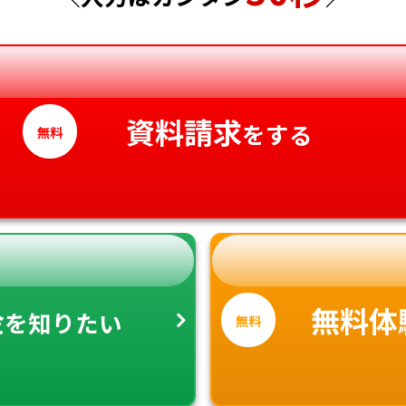
神奈川県
徳島県
香川県
愛媛県
資料請求
をする
無料
高知県
金
無料体
を知りたい
無料