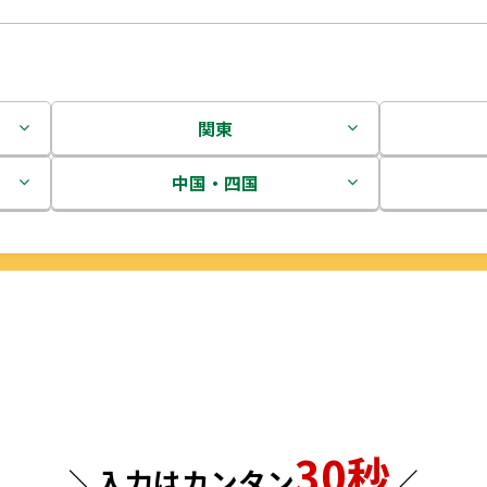
関東
茨城県
中国・四国
栃木県
鳥取県
群馬県
島根県
埼玉県
岡山県
千葉県
広島県
東京都
山口県
30秒
＼入力はカンタン
／