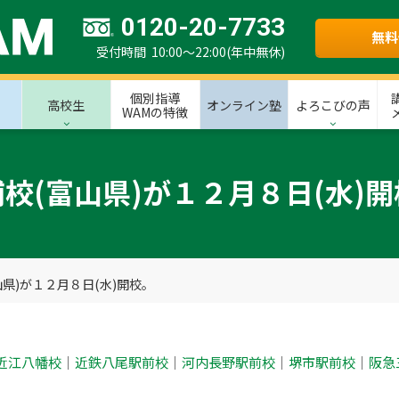
0120-20-7733
無料
受付時間 10:00～22:00(年中無休)
個別指導
高校生
オンライン塾
よろこびの声
WAMの特徴
校(富山県)が１２月８日(水)
山県)が１２月８日(水)開校。
近江八幡校
｜
近鉄八尾駅前校
｜
河内長野駅前校
｜
堺市駅前校
｜
阪急