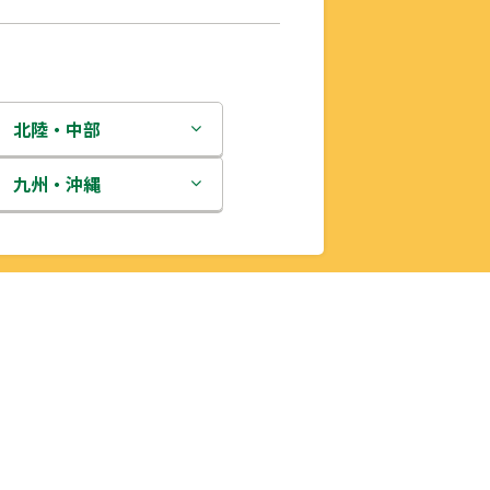
北陸・中部
新潟県
九州・沖縄
富山県
福岡県
石川県
佐賀県
福井県
長崎県
山梨県
熊本県
長野県
大分県