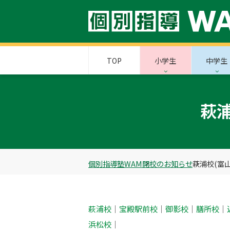
TOP
小学生
中学生
萩浦
個別指導塾WAM
開校のお知らせ
萩浦校(富
萩浦校
｜
宝殿駅前校
｜
御影校
｜
膳所校
｜
浜松校
｜