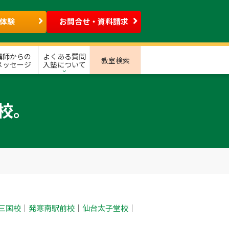
体験
お問合せ・資料請求
講師からの
よくある質問
教室検索
メッセージ
入塾について
開校。
三国校
｜
発寒南駅前校
｜
仙台太子堂校
｜