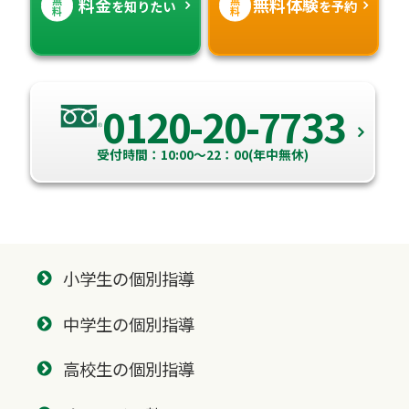
料金
無料体験
を知りたい
を予約
高知県
沖縄県
料
料
0120-20-7733
受付時間：10:00～22：00(年中無休)
小学生の個別指導
中学生の個別指導
高校生の個別指導