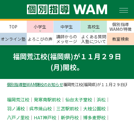
個別指導
TOP
小学生
中学生
高校生
WAMの特徴
講師からの
よくある質問
オンライン塾
よろこびの声
教室検索
メッセージ
入塾について
福岡荒江校(福岡県)が１１月２９日
(月)開校。
個別指導塾WAM
開校のお知らせ
福岡荒江校(福岡県)が１１月２９日(月)
福岡荒江校
｜
発寒南駅前校
｜
仙台太子堂校
｜
浜松
｜
羽ノ浦校
｜
呉市焼山校
｜
三苫駅前校
｜
大枝公園校
｜
八戸ノ里校
｜
HAT神戸校
｜
新伊丹校
｜
博多麦野校
｜