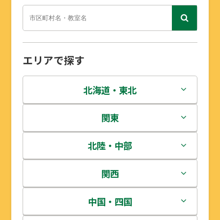
エリアで探す
北海道・東北
北海道
関東
青森県
茨城県
北陸・中部
岩手県
栃木県
新潟県
関西
宮城県
群馬県
富山県
三重県
中国・四国