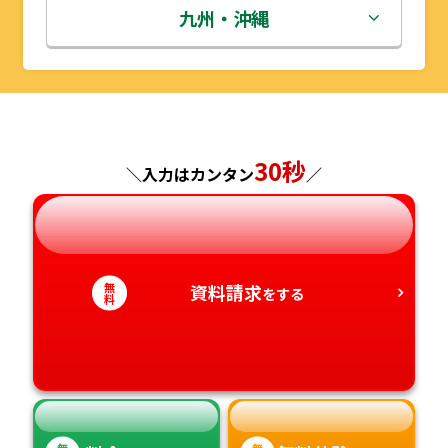
秋田県
埼玉県
石川県
滋賀県
鳥取県
九州・沖縄
山形県
千葉県
福井県
京都府
島根県
福岡県
福島県
東京都
山梨県
大阪府
岡山県
佐賀県
30秒
＼入力はカンタン
／
神奈川県
長野県
兵庫県
広島県
長崎県
岐阜県
奈良県
山口県
熊本県
無
静岡県
資料請求
和歌山県
徳島県
大分県
をする
料
愛知県
香川県
宮崎県
愛媛県
鹿児島県
無
無