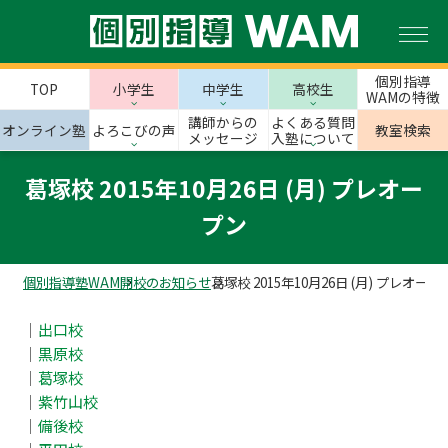
個別指導
TOP
小学生
中学生
高校生
WAMの特徴
講師からの
よくある質問
オンライン塾
よろこびの声
教室検索
メッセージ
入塾について
葛塚校 2015年10月26日 (月) プレオー
プン
個別指導塾WAM
開校のお知らせ
葛塚校 2015年10月26日 (月) プレオープ
｜
出口校
｜
黒原校
｜
葛塚校
｜
紫竹山校
｜
備後校