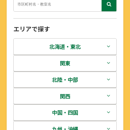
エリアで探す
北海道・東北
北海道
関東
青森県
茨城県
北陸・中部
岩手県
栃木県
新潟県
関西
宮城県
群馬県
富山県
三重県
中国・四国
秋田県
埼玉県
石川県
滋賀県
鳥取県
九州・沖縄