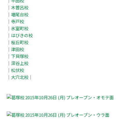
｜
平田校
｜
木曽呂校
｜
増尾台校
｜
寺戸校
｜
氷室町校
｜
はびきの校
｜
桜丘町校
｜
津田校
｜
下貝塚校
｜
深谷上校
｜
松伏校
｜
大穴北校
｜