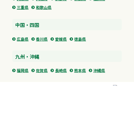
三重県
和歌山県
中国・四国
広島県
香川県
愛媛県
徳島県
九州・沖縄
福岡県
佐賀県
長崎県
熊本県
沖縄県
プライバシーポリシー
H.M.GROUP
WAMからのお知らせ
サイトマップ
自習室利用申込
成績保証制度 利用申込