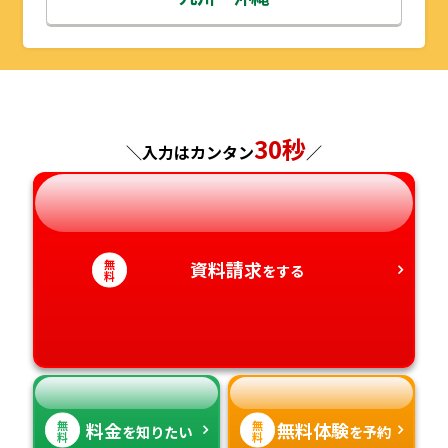
山形県
千葉県
福井県
京都府
島根県
福岡県
福島県
東京都
山梨県
大阪府
岡山県
佐賀県
30秒
＼入力はカンタン
／
神奈川県
長野県
兵庫県
広島県
長崎県
岐阜県
奈良県
山口県
熊本県
無
資料請求
静岡県
和歌山県
徳島県
大分県
をする
料
愛知県
香川県
宮崎県
愛媛県
鹿児島県
無
無
料金
無料体験
を知りたい
を予約
高知県
沖縄県
料
料