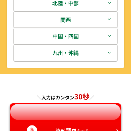
青森県
茨城県
北陸・中部
岩手県
栃木県
新潟県
関西
宮城県
群馬県
富山県
三重県
中国・四国
秋田県
埼玉県
石川県
滋賀県
鳥取県
九州・沖縄
山形県
千葉県
福井県
京都府
島根県
福岡県
福島県
東京都
山梨県
大阪府
岡山県
佐賀県
30秒
＼入力はカンタン
／
神奈川県
長野県
兵庫県
広島県
長崎県
岐阜県
奈良県
山口県
熊本県
無
資料請求
をする