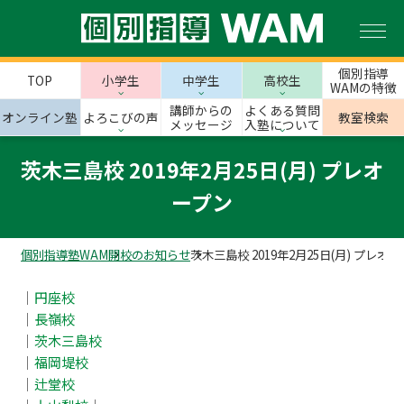
個別指導
TOP
小学生
中学生
高校生
WAMの特徴
講師からの
よくある質問
オンライン塾
よろこびの声
教室検索
メッセージ
入塾について
茨木三島校 2019年2月25日(月) プレオ
ープン
個別指導塾WAM
開校のお知らせ
茨木三島校 2019年2月25日(月) プレオ
｜
円座校
｜
長嶺校
｜
茨木三島校
｜
福岡堤校
｜
辻堂校