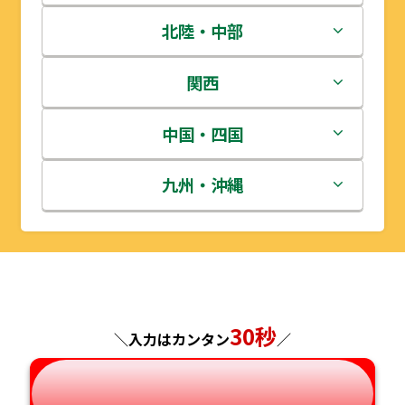
青森県
茨城県
北陸・中部
岩手県
栃木県
新潟県
関西
宮城県
群馬県
富山県
三重県
中国・四国
秋田県
埼玉県
石川県
滋賀県
鳥取県
九州・沖縄
山形県
千葉県
福井県
京都府
島根県
福岡県
福島県
東京都
山梨県
大阪府
岡山県
佐賀県
神奈川県
長野県
30秒
兵庫県
広島県
長崎県
＼入力はカンタン
／
岐阜県
奈良県
山口県
熊本県