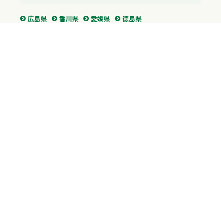
広島県
香川県
愛媛県
徳島県
九州・沖縄
福岡県
佐賀県
長崎県
熊本県
沖縄県
プライバシーポリシー
H.M.GROUP
WAMからのお知らせ
サイトマップ
自習室利用申込
成績保証制度 利用申込
Copyright © 2023 Whole Ability Making WAM. All Rights Reserved.