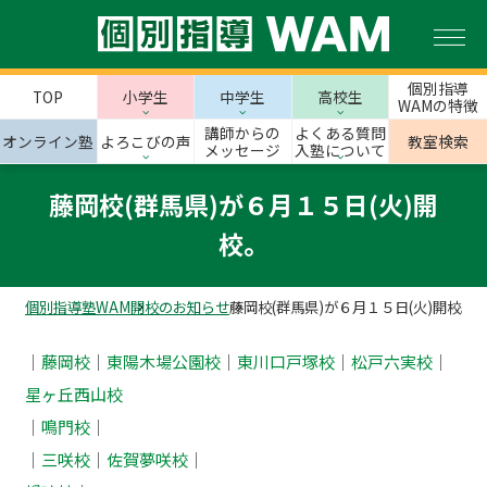
個別指導
TOP
小学生
中学生
高校生
WAMの特徴
講師からの
よくある質問
オンライン塾
よろこびの声
教室検索
メッセージ
入塾について
藤岡校(群馬県)が６月１５日(火)開
校。
個別指導塾WAM
開校のお知らせ
藤岡校(群馬県)が６月１５日(火)開校。
｜
藤岡校
｜
東陽木場公園校
｜
東川口戸塚校
｜
松戸六実校
｜
星ヶ丘西山校
｜
鳴門校
｜
｜
三咲校
｜
佐賀夢咲校
｜