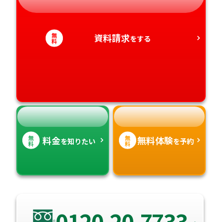
静岡県
和歌山県
徳島県
大分県
無
資料請求
をする
愛知県
料
香川県
宮崎県
愛媛県
鹿児島県
高知県
沖縄県
無
無
料金
無料体験
を知りたい
を予約
料
料
0120-20-7733