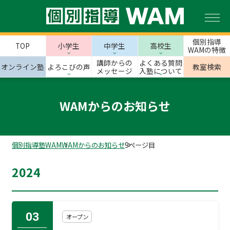
個別指導
TOP
小学生
中学生
高校生
WAMの特徴
講師からの
よくある質問
オンライン塾
よろこびの声
教室検索
メッセージ
入塾について
WAMからのお知らせ
個別指導塾WAM
WAMからのお知らせ
9ページ目
2024
03
オープン