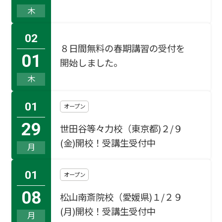
木
02
８日間無料の春期講習の受付を
01
開始しました。
木
01
オープン
29
世田谷等々力校（東京都)
２/９
(金)開校！受講生受付中
月
01
オープン
08
松山南斎院校（愛媛県)
１/２９
(月)開校！受講生受付中
月