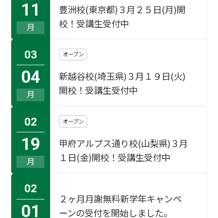
11
豊洲校(東京都)
３月２５日(月)開
校！受講生受付中
月
03
オープン
04
新越谷校(埼玉県)
３月１９日(火)
開校！受講生受付中
月
02
オープン
19
甲府アルプス通り校(山梨県)
３月
１日(金)開校！受講生受付中
月
02
２ヶ月月謝無料新学年キャンペ
01
ーンの受付を開始しました。