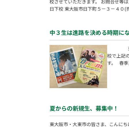
校させていただきます。 お問合せ等は
日下校 東大阪市日下町５－３－４０(孔舎
中３生は進路を決める時期に
東大阪市
校で上記
す。 春
ければい
料はその
夏からの新規生、募集中！
東大阪市・大東市の皆さま、こんにち