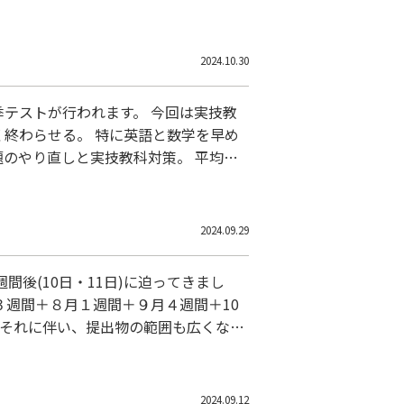
を実施していますので、 ぜひ一度お問
2024.10.30
冬季テストが行われます。 今回は実技教
終わらせる。 特に英語と数学を早め
題のやり直しと実技教科対策。 平均点
も行うことで、学校評定のアップの サ
2024.09.29
後(10日・11日)に迫ってきまし
３週間＋８月１週間＋９月４週間＋10
 それに伴い、提出物の範囲も広くなっ
テスト対策を中心に、提出物フォローも
2024.09.12