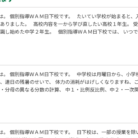
は。 個別指導ＷＡＭ日下校です。 たいてい学校が始まると、
がありました。 高校内容を一から学び直したい高校１年生。 
意識し始めた中学２年生。 個別指導ＷＡＭ日下校では、 いつ
。 困ったときはすぐにご来校ください。 個別指導ＷＡＭ日下
は。 個別指導ＷＡＭ日下校です。 中学校は月曜日から、小学
が、連日の残暑のせいで、 体力の消耗がはげしくなりますね、
・分母の異なる分数の計算、 中１・比例反比例、中２・一次関数
関係代名詞 など、学期の初めに重要内容が多く含まれます。 
初めが肝心、日頃の課題をこ
。 個別指導ＷＡＭ日下校です。 日下校は、一部の授業を除いて 