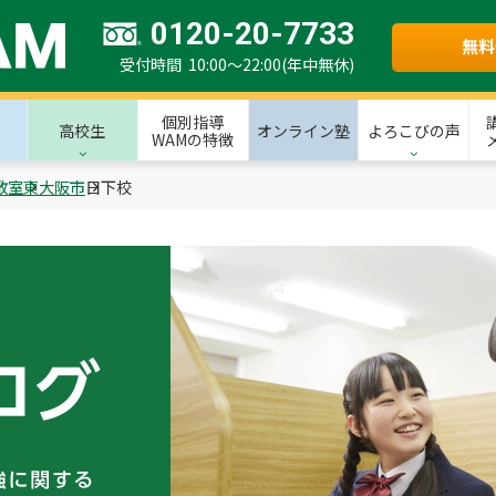
0120-20-7733
無料
受付時間 10:00～22:00(年中無休)
個別指導
高校生
オンライン塾
よろこびの声
WAMの特徴
教室
東大阪市
日下校