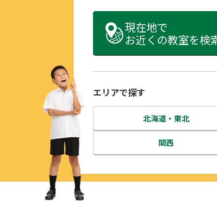
現在地で
お近くの教室を検
エリアで探す
北海道・東北
北海道
関西
青森県
三重県
岩手県
滋賀県
宮城県
京都府