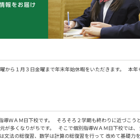
日火曜から１月３日金曜まで年末年始休暇をいただきます。 本
指導ＷＡＭ日下校です。 そろそろ２学期も終わりに近づこうと
単元が多くなりがちです。 そこで個別指導ＷＡＭ日下校では、
語は文法の総復習、数学は計算の総復習を行って 改めて基礎力を