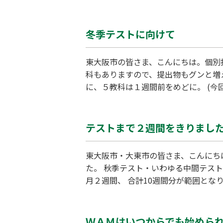
期習ったことを一通りやり直して 知識
合せください。 個別指導ＷＡＭ
冬季テストに向けて
東大阪市の皆さま、こんにちは。個別指導
科もありますので、提出物もグンと増
に、５教科は１週間前をめどに。 (今
を超えている生徒の勉強法です。 Ｗ
ポートをさせていただきます。 自宅
テストまで２週間をきりまし
東大阪市・大東市の皆さま、こんにちは
た。 秋季テスト・いわゆる中間テスト
月２週間、 合計10週間分が範囲とな
ています。 早めに仕上げて自学習で
行います。 また16日水曜に迫った中
ＷＡＭはいつからでも始めら