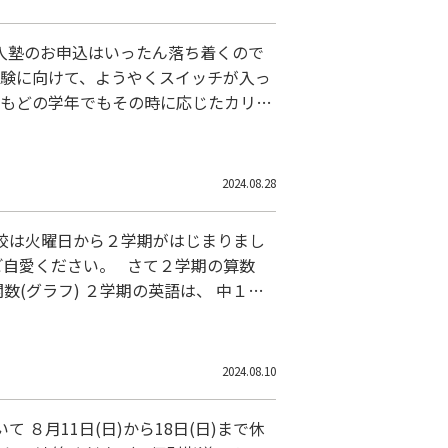
入塾のお申込はいったん落ち着くので
受験に向けて、ようやくスイッチが入っ
でもどの学年でもその時に応じたカリキ
校 東大阪市日下町５－３－４０(孔舎
2024.08.28
校は火曜日から２学期がはじまりまし
ご自愛ください。 さて２学期の算数
(グラフ) ２学期の英語は、 中１・
ここでつまずくと後々の学年になっても
2024.08.10
８月11日(日)から18日(日)まで休