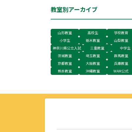
教室別アーカイブ
山形教室
高校生
学校教育
小学生
栃木教室
山梨教室
神奈川県公立入試
三重教室
中学生
茨城教室
埼玉教室
群馬教室
京都教室
大阪教室
兵庫教室
熊本教室
沖縄教室
WAM公式