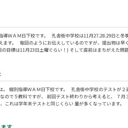
の定着付けを行います。 12月も引き続きお得なキャンペーン
ＷＡＭ日下校です。 孔舎衙中学校は11月27.28.29日と
えます。 毎回のようにお伝えしているのですが、提出物は早く
回の目標は11月23日土曜ぐらい！) そして直前はまちがえた問
ＡＭ日下校では、教科書に沿った指導のほか 提出物のチェック
た
。 個別指導ＷＡＭ日下校です。 孔舎衙中学校のテストが２週間
なので５教科ですが、 前回テスト終わりから考えると、 ７月
り、これは学年末テストと同じくらい 量が多くなっています。
きるよう準備しましょう。 個別指導ＷＡＭ日下校では、 定期
３実
れます