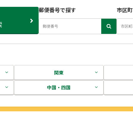
郵便番号で探す
市区町
索
関東
茨城県
中国・四国
栃木県
鳥取県
群馬県
島根県
埼玉県
岡山県