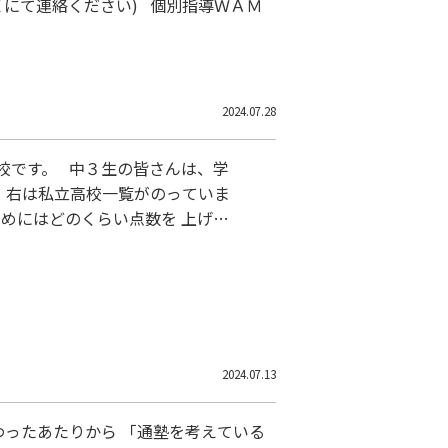
Ｅにて連絡ください) 個別指導ＷＡＭ
2024.07.28
です。 中３生の皆さんは、学
、右は私立高校一覧がのっていま
めにはどのくらい点数を 上げな
知る必要があります。 上記の資
2024.07.13
ったあたりから 「通塾を考えている