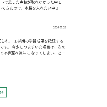
ストで思った点数が取れなかった中１
づいてきたので、本腰を入れたい中３
きる限りサポートしますので、 ぜひ一
2024.06.26
られ、 １学期の学習成果を確認する
です。 今少しつまずいた項目は、次の
では手遅れ気味に なってしまい、どん
数のかけ算わり算 中１・文字式方程