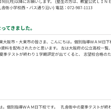
19日(月)以降にお願いします。 (塾生の方は、教室公式ＬＩＮ
衙小学校西・バス通り沿い) 電話：072-987-1113
なってきました。
・大東市の皆さま、こんにちは。個別指導ＷＡＭ日下校
の資料を配布されたかと思います。 左は大阪府の公立高校一覧
季夏季テストが終わり１学期評定が出てくると、 志望校合格のた
けないか見えてきます。 いやその前に、どんな学校があるかを
ための指標となるものです。 特に私立高校は８月末…
は。個別指導ＷＡＭ日下校です。 孔舎衙中の夏季テストが終わ