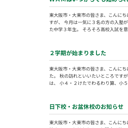
東大阪市・大東市の皆さま、こんにち
すが、 今月は一気に３名の方の入塾
た中学３年生。 そろそろ高校入試を
ュラムで 授業を進めることができます
衙小学校西・バス通り沿い) 電話
２学期が始まりました
東大阪市・大東市の皆さま、こんにち
た。 秋の訪れといいたいところです
は、 小４・２けたでわるわり算、小５
三人称単数、中２・文型、中３・分詞
大きく遅れることに なりますので、
日下校・お盆休校のお知らせ
東大阪市・大東市の皆さま、こんにちは