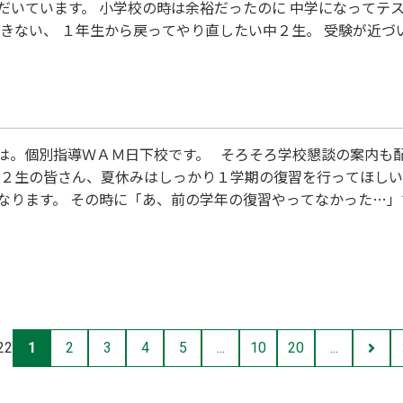
だいています。 小学校の時は余裕だったのに 中学になってテ
できない、 １年生から戻ってやり直したい中２生。 受験が近
持ちの方は大勢いらっしゃいます。 個別指導ＷＡＭ日下校でで
みてください。 個
は。個別指導ＷＡＭ日下校です。 そろそろ学校懇談の案内も配
中２生の皆さん、夏休みはしっかり１学期の復習を行ってほしい
なります。 その時に「あ、前の学年の復習やってなかった…」
います。 小４・わり算の筆算、小５・小数のわり算、小６・分
から先計算事項と…
22
1
2
3
4
5
...
10
20
...