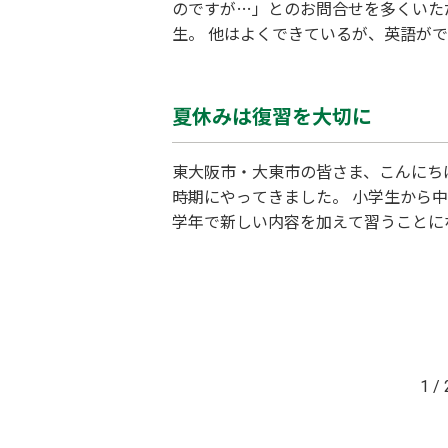
のですが…」とのお問合せを多くいた
生。 他はよくできているが、英語が
生。 中学生でこのようなお悩みをお
度ご来校いただき、体験授業を受けて
夏休みは復習を大切に
東大阪市・大東市の皆さま、こんにち
時期にやってきました。 小学生から
学年で新しい内容を加えて習うことに
どん復習の積み木が積み重なってしま
式、中２・連立方程式 これらはこれ
1 / 