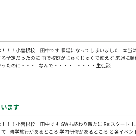
たころ ネガティブ90％ ポジティブ10％ 反対の署名は5万人
ブ10％ ポジティブ90％と 共学を歓迎するムードに変わって
は！！！小曽根校 田中です 順延になってしまいました 本当
予定だったのに 雨で校庭がじゅくじゅくで使えず 来週に順延です 昨日まで季節
かったのに・・・ なんで・・・・ ・・・・生徒談
ています
！！！小曽根校 田中です GWも終わり新たに Re:スタート
って 修学旅行があるところ 学内研修があるところ と各イベン