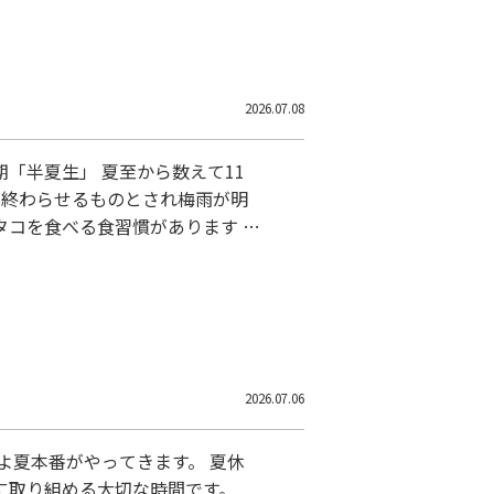
2026.07.08
「半夏生」 夏至から数えて11
えを終わらせるものとされ梅雨が明
タコを食べる食習慣があります タ
の暑い時期 理にかなっていると言
2026.07.06
よ夏本番がやってきます。 夏休
に取り組める大切な時間です。