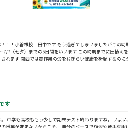
は！！！小曽根校 田中です もう過ぎてしまいましたがこの時期
2～7/7（七夕）までの5日間をいいます この時期までに田植
とされます 関西では農作業の労をねぎらい健康を祈願するのに
含まれるタウリンが疲労回復や夏バテ防止の効果があるので こ
ます やっぱり昔の人の知恵って すごいな
です
は。 中学も高校ももう少しで期末テスト終わりますね。 いよい
校の授業が進まないからこそ、 自分のペースで復習や苦手克服