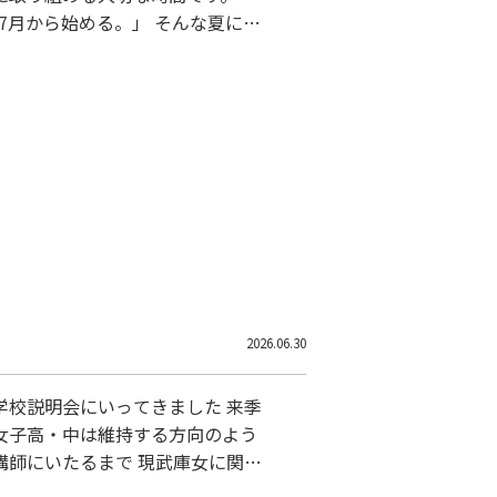
7月から始める。」 そんな夏にし
苦手の原因を見つける夏。」 小学6
 をテーマにしています。 お近
せた学習で、 あなたの「わかっ
2026.06.30
説明会にいってきました 来季
女子高・中は維持する方向のよう
講師にいたるまで 現武庫女に関わ
た 昨年の今頃共学になるというN