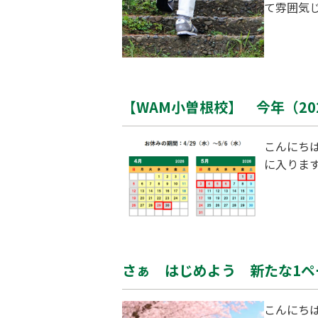
て雰囲気じ
学期の中間
校がでてき
からこそ 
【WAM小曽根校】 今年（20
こんにち
に入りま
さぁ はじめよう 新たな1ペ
こんにちは