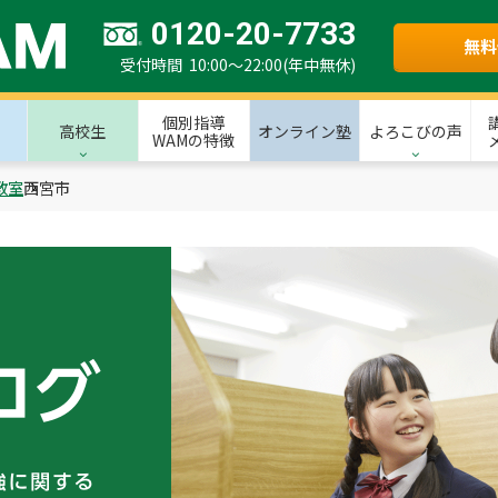
0120-20-7733
無料
受付時間 10:00～22:00(年中無休)
個別指導
高校生
オンライン塾
よろこびの声
WAMの特徴
教室
西宮市