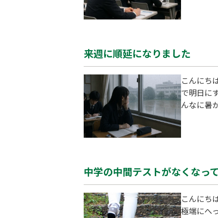
EWSがで
はネガティ
受験
来週に順延になりました
こんにち
で明日にする
んなに暑
中学の中間テストがなくなっ
こんにちは
極端にへ