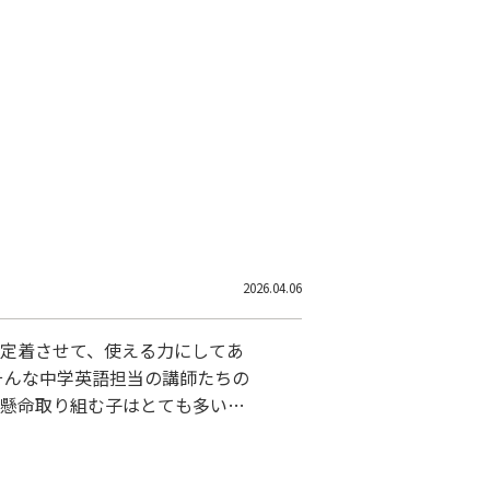
要なところから、確実に積み上げ
2026.04.06
て定着させて、使える力にしてあ
 そんな中学英語担当の講師たちの
生懸命取り組む子はとても多いの
なくありません。 そこで、中学英
 新小６限定の準備講座 を新設
の土台を、５月からゆっくり丁寧