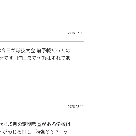
を越えました でも1年たった今で
きているそうです 中学・高校の
2026.05.21
は今日が球技大会 前予報だったの
はずれであ
2026.05.11
 しかし5月の定期考査がある学校は
トがめじろ押し 勉強？？？ っ