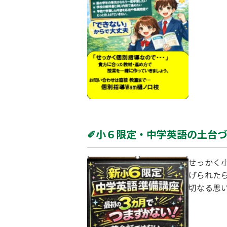
師と一緒
ていきましょう。 スタートのタイミングは、あなたが「やっ
標や目指
✐小６限定・中学英語の土台
せっかく
げられたら
切なる思
に、 な
語にスム
しました