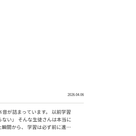
2026.04.06
本音が詰まっています。 以前学習
らない」 そんな生徒さんは本当に
た瞬間から、 学習は必ず前に進み
たに合った教材と学習スタイルを講