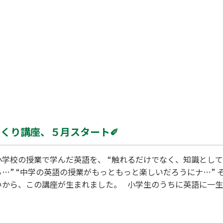
につくっていく” そんな教室です。 一人ひとりのペースで、必
てみよう」と思い立ったその瞬間。 もし、目
づくり講座、５月スタート✐
小学校の授業で学んだ英語を、 “触れるだけでなく、知識とし
…” “中学の英語の授業がもっともっと楽しいだろうにナ…”
いから、この講座が生まれました。 小学生のうちに英語に一
ぜか中学校の授業ではその力が十分に活かされていないことも少
ーズに入るための基礎づくりと、 取り組み習慣を積み上げていく
。 英会話ではなく、週１回９０分の英語学習授業。 中学英語