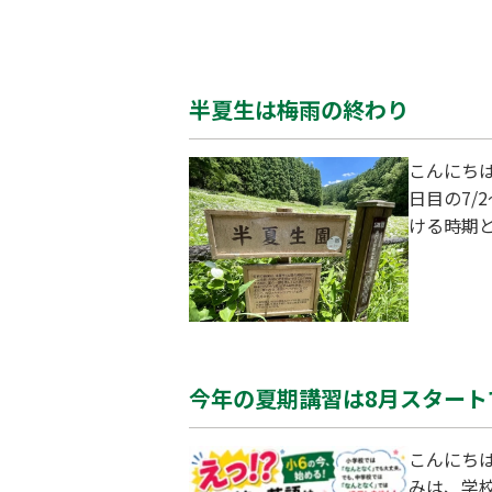
半夏生は梅雨の終わり
こんにち
日目の7/
ける時期
コに多く
え
今年の夏期講習は8月スタート
こんにち
みは、学