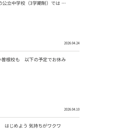
公立中学校（3学期制）では 1
は2学期の中間テストもやらない学
 勉強空白時期が長くなりそう だ
2026.04.24
小曽根校も 以下の予定でお休み
2026.04.10
ぁ はじめよう 気持ちがワクワ