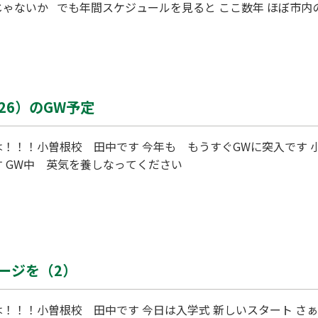
ゃないか でも年間スケジュールを見ると ここ数年 ほぼ市内の
テストをやらなくなっています それだけでなく 本年度26年
ました こうなると 結構 テストからテストの期間があくので
&
26）のGW予定
は！！！小曽根校 田中です 今年も もうすぐGWに突入です 
す GW中 英気を養しなってください
ージを（2）
！！！小曽根校 田中です 今日は入学式 新しいスタート さ