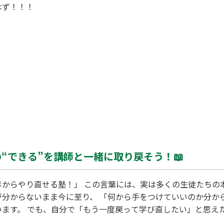
ク 弾むはず！！！
“できる”を講師と一緒に取り戻そう！📖
年からやり直せる塾！」 この言葉には、実は多くの生徒たちの
が分からないまま今に至り、 「何から手をつけていいのか分か
います。 でも、自分で「もう一度戻って学び直したい」と思え
 Wam樋ノ口校は、 “せっかくの個別指導だからこそ、あな