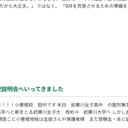
だから大丈夫。」 ではなく、 「8月を充実させるための準備を
ています。 教室前のPOPも新しくしました。 中学生は、 「
90分講座は、 「中学校英語を自信を持ってスタートする夏。」
れた際は、ぜひご覧ください。 今年の夏も、一人ひとりに合わ
校説明会へいってきました
！！！小曽根校 田中です 本日 武庫川女子高中 の塾対象学校
共学へと舵をとる武庫川女子大 改め⇒ 武庫川大学へ しかし
の西宮こと小曽根地域は生徒さんや保護者様 また受験生・あと
多数いらっしゃいます ですのでその動向は気になるところでし