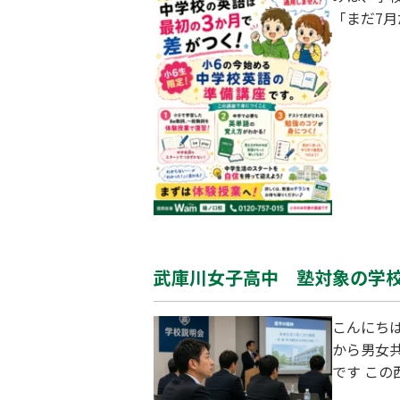
「まだ7月
たいと思っ
年生の英語
くを通ら
武庫川女子高中 塾対象の学
こんにちは
から男女
です こ
る人々が