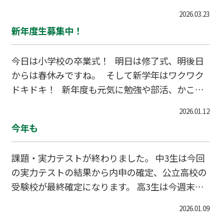
取り組んでもらえたらと思います。 毎日の復習
2026.03.23
や予習を着実に、より長く、より深く積み重ねて
新年度生募集中！
いけるかどうかで、今後のテスト結果は大きく変
わっていきます。この日々の習慣を修練していく
今日は小学校の卒業式！ 明日は修了式、明後日
という勉強法に勝るものはありません。 自学習
からは春休みですね。 そして新学年はワクワク
が習慣になっていない人は一日のルーティンに組
ドキドキ！ 新年度も元気に勉強や部活、かこく
み込んでテキストを開くことからです。日課にす
らに取り組んでいきましょう！ そしてそんな時
る、行動が絶対に先です、気持ちは後からついて
2026.01.12
に隣で寄り添ってあなたの支えになってくれる先
くるもの、やる気に頼っても三日坊主になるのが
今年も
生がいるのが塾ですよね。 新年度生募集中で
人間です。習慣化出来ればやる気
す。学習相談でもOKです。まずは気兼ねなくお問
課題・実力テストが終わりました。 中3生は今回
合せください。 個別指導WAM備後校 田崎 TE
の実力テストの結果から内申の確定、公立高校の
L079-427-5560
受験校が最終確定になります。 高3生は今週末は
共通テスト、私立の一般入試も来週から本格的に
2026.01.09
なります。 非受験生は2月後半の学年末テストに