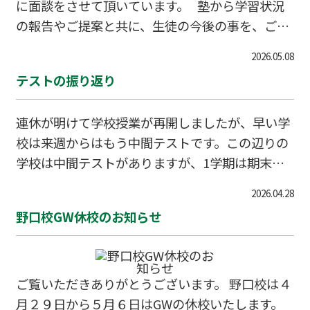
に面談をさせて頂いています。 塾から学習状況
の報告やご提案と共に、生徒の今後の事を、ご家
庭からの要望などを踏まえ、共有させて頂く大事
2026.05.08
な場となっております。 今の時代なら画面越し
テストの振り返り
で済む部分もあるかもしれませんが、実際にリア
ルな空間を共有し、相手の反応や空気感を見て伝
連休が明けて学校授業が再開しましたが、早い学
える、伺える部分というものは非常に大きく、脳
校は来週からはもう中間テストです。この辺りの
裏に深く焼き付くものだなあと、ネットやAIの時
学校は中間テストがありますが、1学期は期末テ
代だからこそ、改めて実感する日々です。 そん
ストのみの学校も兵庫県は多いです。 中学1年生
な場で、保護者の方の悩みで多いのが「どうした
2026.04.28
は入学した時に算国や学校によっては算国英の進
らうちの子は勉強するようになるか？」です。
野口校GW休校のお知らせ
級テストはありましたが、順位が出る定期テスト
これはある意味…
は初めてになります。上位を目指して、課題は繰
り返し学習し、いいスタートにしてほしいと思い
ます。 新学年共通で、テストが終わったら、是
ご覧いただきありがとうございます。 野口校は４
非やってほしいのがテストの振り返りになりま
月２９日から５月６日はGWの休校いたします。