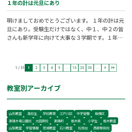
１年の計は元旦にあり
向けて頑張っていきましょう。 テストは覚えるこ
とが山のようにあります。 テスト勉強に暗記は付
明けましておめでとうございます。 １年の計は元
き物、理解して覚えていないと答えられないこと
旦にあり。受験生だけではなく、中１、中２の皆
もあります。 AIの時代になり、知識を問うテスト
さんも新学年に向けて大事な３学期です。１年間
に疑問を持つこともあるかもしれませんが、自分
の復習をしっかりやりましょう。Wam野口校では
の知力は高めていく必要があります。 知力を高め
随時、見学・無料体験授業を受け付け中です。お
ていく過程で、人間は考える力も育成されます。
気軽にお電話下さい。
現代は溢れる程の情報が飛び交い、真偽の判断に
1 / 31
1
2
3
4
5
...
10
20
30
...
迷うことが
教室別アーカイブ
山形教室
高校生
学校教育
江戸川区
中学受験
板橋区
東陽木場公園校
大田原校
東陽町
栃木県
小学生
栃木教室
山梨教室
学習情報
宮城教室
石川教室
松飛台
西新駅前校