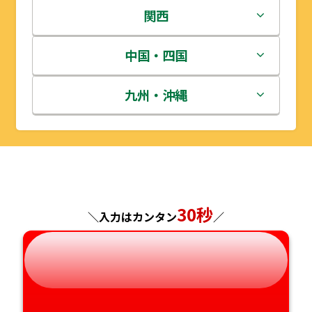
岩手県
栃木県
新潟県
関西
宮城県
群馬県
富山県
三重県
中国・四国
秋田県
埼玉県
石川県
滋賀県
鳥取県
九州・沖縄
山形県
千葉県
福井県
京都府
島根県
福岡県
福島県
東京都
山梨県
大阪府
岡山県
佐賀県
神奈川県
長野県
兵庫県
広島県
長崎県
30秒
＼入力はカンタン
／
岐阜県
奈良県
山口県
熊本県
静岡県
和歌山県
徳島県
大分県