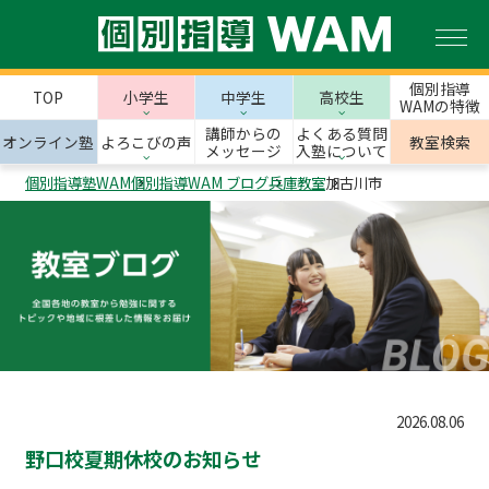
個別指導
TOP
小学生
中学生
高校生
WAMの特徴
講師からの
よくある質問
オンライン塾
よろこびの声
教室検索
メッセージ
入塾について
個別指導塾WAM
個別指導WAM ブログ
兵庫教室
加古川市
2026.08.06
野口校夏期休校のお知らせ