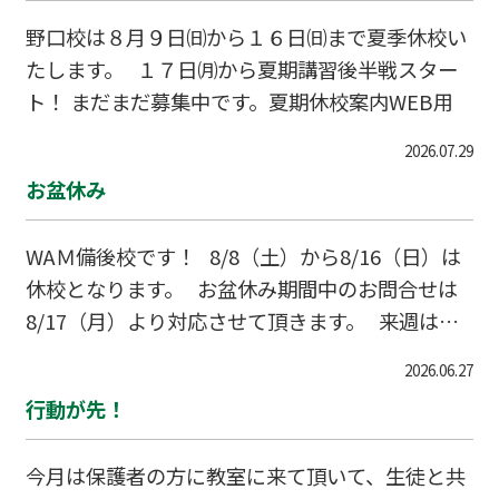
野口校は８月９日㈰から１６日㈰まで夏季休校い
たします。 １７日㈪から夏期講習後半戦スター
ト！ まだまだ募集中です。夏期休校案内WEB用
2026.07.29
お盆休み
WAＭ備後校です！ 8/8（土）から8/16（日）は
休校となります。 お盆休み期間中のお問合せは
8/17（月）より対応させて頂きます。 来週は通
常営業です、よろしくお願いいたします。 個別
2026.06.27
指導ＷＡＭ備後校 田崎
行動が先！
今月は保護者の方に教室に来て頂いて、生徒と共