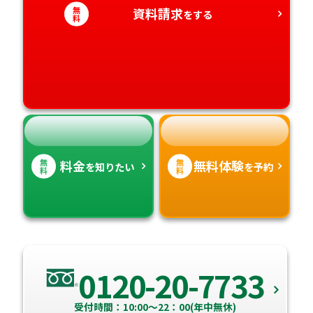
愛知県
無
資料請求
香川県
宮崎県
をする
料
愛媛県
鹿児島県
高知県
沖縄県
無
無
料金
無料体験
を知りたい
を予約
料
料
0120-20-7733
受付時間：10:00～22：00(年中無休)