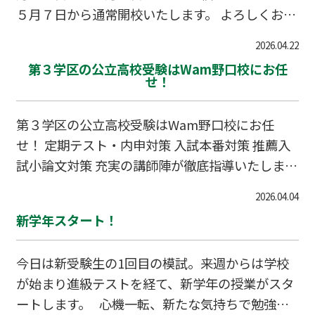
す。どこでどう間違えたかを確認し、解き直しを
５月７日から通常開校いたします。 よろしくお願
し、次、同じような間違いをしない為にはどうす
いいたします。
2026.04.22
ればいいかを考えて、勉強の仕方を変えていく、
第３学区の公立高校受験はWam野口校にお任
せ！
第３学区の公立高校受験はWam野口校にお任
せ！ 定期テスト・内申対策 入試本番対策 推薦入
試小論文対策 充実の講師陣が徹底指導いたしま
す。 （開校８周年記念キャンペーンちらしはこち
2026.04.04
らです） 特典チラシ２０２６野口
新学年スタート！
今日は新受験生の1回目の模試。来週からは学校
が始まり進級テストを経て、新学年の授業がスタ
ートします。 心機一転、新たな気持ちで勉強に