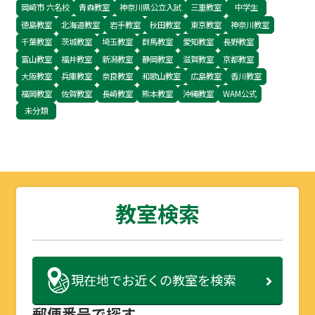
岡崎市 六名校
青森教室
神奈川県公立入試
三重教室
中学生
徳島教室
北海道教室
岩手教室
秋田教室
東京教室
神奈川教室
千葉教室
茨城教室
埼玉教室
群馬教室
愛知教室
長野教室
富山教室
福井教室
新潟教室
静岡教室
滋賀教室
京都教室
大阪教室
兵庫教室
奈良教室
和歌山教室
広島教室
香川教室
福岡教室
佐賀教室
長崎教室
熊本教室
沖縄教室
WAM公式
未分類
教室検索
現在地で
お近くの教室を検索
郵便番号で探す