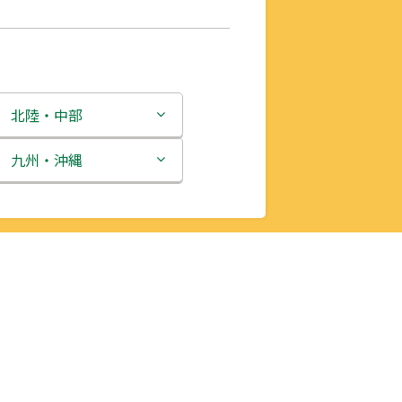
北陸・中部
新潟県
九州・沖縄
富山県
福岡県
石川県
佐賀県
福井県
長崎県
山梨県
熊本県
長野県
大分県