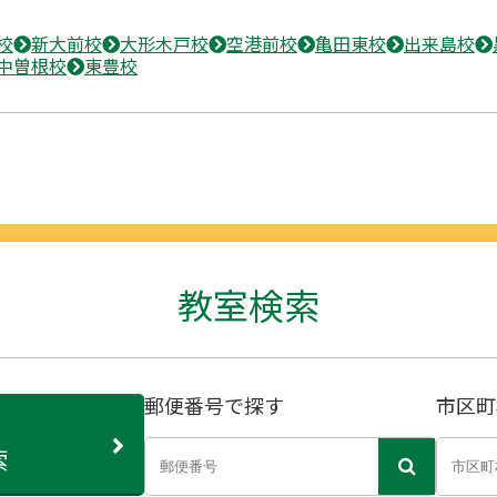
校
新大前校
大形木戸校
空港前校
亀田東校
出来島校
中曽根校
東豊校
教室検索
郵便番号で探す
市区町
索