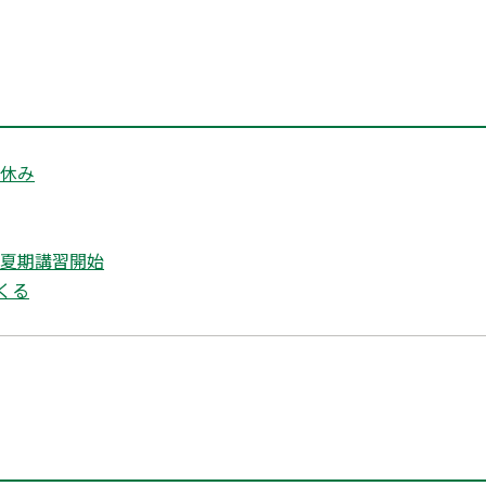
盆休み
 夏期講習開始
くる