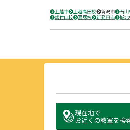
上越市
上越高田校
新潟市
石山
紫竹山校
葛塚校
新発田市
城北
現在地で
お近くの教室を検