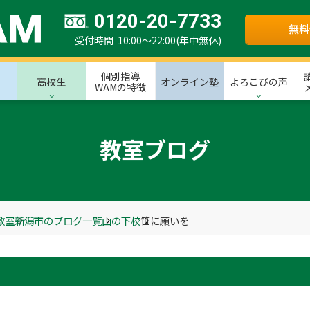
0120-20-7733
無料
受付時間 10:00～22:00(年中無休)
個別指導
高校生
オンライン塾
よろこびの声
WAMの特徴
教室ブログ
教室
新潟市のブログ一覧
山の下校
笹に願いを