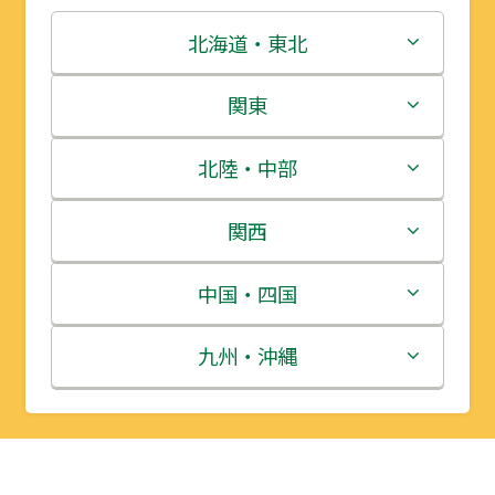
北海道・東北
北海道
関東
青森県
茨城県
北陸・中部
岩手県
栃木県
新潟県
関西
宮城県
群馬県
富山県
三重県
中国・四国
秋田県
埼玉県
石川県
滋賀県
鳥取県
九州・沖縄
山形県
千葉県
福井県
京都府
島根県
福岡県
福島県
東京都
山梨県
大阪府
岡山県
佐賀県