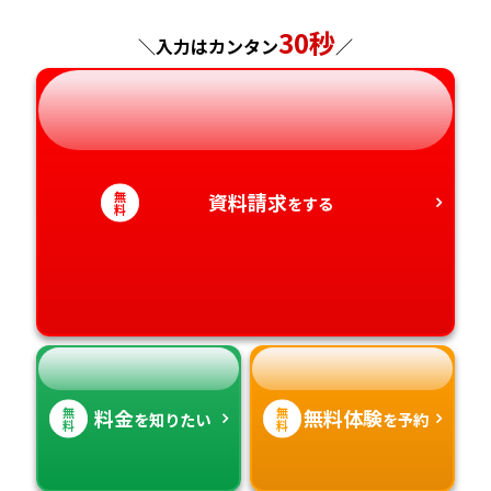
30秒
神奈川県
長野県
兵庫県
広島県
長崎県
＼入力はカンタン
／
岐阜県
奈良県
山口県
熊本県
静岡県
和歌山県
徳島県
大分県
無
資料請求
をする
料
愛知県
香川県
宮崎県
愛媛県
鹿児島県
高知県
沖縄県
無
無
料金
無料体験
を知りたい
を予約
料
料