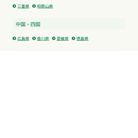
三重県
和歌山県
中国・四国
広島県
香川県
愛媛県
徳島県
九州・沖縄
福岡県
佐賀県
長崎県
熊本県
沖縄県
プライバシーポリシー
H.M.GROUP
WAMからのお知らせ
サイトマップ
自習室利用申込
成績保証制度 利用申込