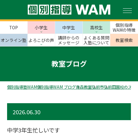
個別指導
TOP
小学生
中学生
高校生
WAMの特徴
講師からの
よくある質問
オンライン塾
よろこびの声
教室検索
メッセージ
入塾について
教室ブログ
個別指導塾WAM
個別指導WAM ブログ
青森教室
弘前市
弘前田園校のスタ
2026.06.30
中学3年生忙しいです