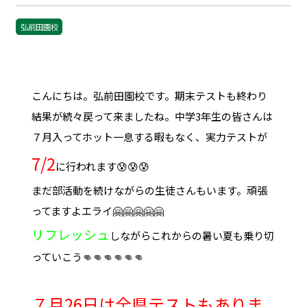
弘前田園校
こんにちは。弘前田園校です。期末テストも終わり
結果が続々戻って来ましたね。中学3年生の皆さんは
７月入ってホット一息する暇もなく、実力テストが
7/2
に行われます😰😰😰
まだ部活動を続けながらの生徒さんもいます。頑張
ってますよエライ🤗🤗🤗🤗🤗
リフレッシュ
しながらこれからの暑い夏も乗り切
っていこう👊👊👊👊👊👊
７月26日は全県テストもありま