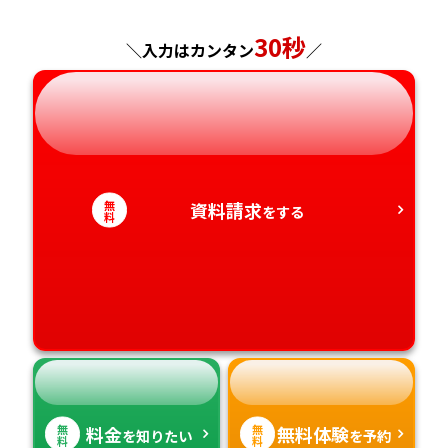
神奈川県
長野県
兵庫県
広島県
長崎県
30秒
＼入力はカンタン
／
岐阜県
奈良県
山口県
熊本県
静岡県
和歌山県
徳島県
大分県
愛知県
香川県
宮崎県
無
資料請求
をする
料
愛媛県
鹿児島県
高知県
沖縄県
無
無
料金
無料体験
を知りたい
を予約
料
料