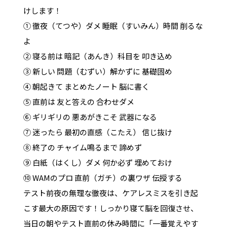
けします！
① 徹夜（てつや）ダメ 睡眠（すいみん）時間 削るな
よ
② 寝る前は 暗記（あんき）科目を 叩き込め
③ 新しい 問題（むずい）解かずに 基礎固め
④ 朝起きて まとめたノート 脳に書く
⑤ 直前は 友と答えの 合わせダメ
⑥ ギリギリの 悪あがきこそ 武器になる
⑦ 迷ったら 最初の直感（こたえ） 信じ抜け
⑧ 終了の チャイム鳴るまで 諦めず
⑨ 白紙（はくし）ダメ 何か必ず 埋めておけ
⑩ WAMのプロ 直前（ガチ）の裏ワザ 伝授する
テスト前夜の無理な徹夜は、ケアレスミスを引き起
こす最大の原因です！しっかり寝て脳を回復させ、
当日の朝やテスト直前の休み時間に「一番覚えやす