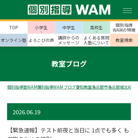
個別指導
TOP
小学生
中学生
高校生
WAMの特徴
講師からの
よくある質問
オンライン塾
よろこびの声
教室検索
メッセージ
入塾について
教室ブログ
個別指導塾WAM
個別指導WAM ブログ
愛知教室
名古屋市
名古屋城北校の
2026.06.19
【緊急速報】テスト前夜と当日に 1点でも多く も