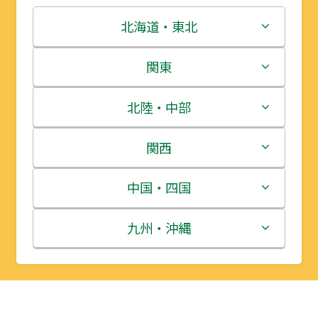
北海道・東北
北海道
関東
青森県
茨城県
北陸・中部
岩手県
栃木県
新潟県
関西
宮城県
群馬県
富山県
三重県
中国・四国
秋田県
埼玉県
石川県
滋賀県
鳥取県
九州・沖縄
山形県
千葉県
福井県
京都府
島根県
福岡県
福島県
東京都
山梨県
大阪府
岡山県
佐賀県