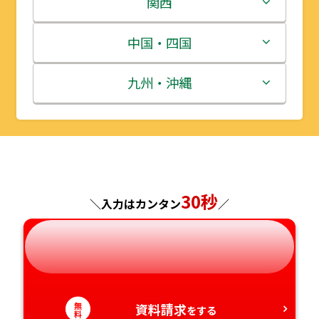
関西
宮城県
群馬県
富山県
三重県
中国・四国
秋田県
埼玉県
石川県
滋賀県
鳥取県
九州・沖縄
山形県
千葉県
福井県
京都府
島根県
福岡県
福島県
東京都
山梨県
大阪府
岡山県
佐賀県
神奈川県
30秒
長野県
兵庫県
広島県
長崎県
＼入力はカンタン
／
岐阜県
奈良県
山口県
熊本県
静岡県
和歌山県
徳島県
大分県
無
資料請求
をする
料
愛知県
香川県