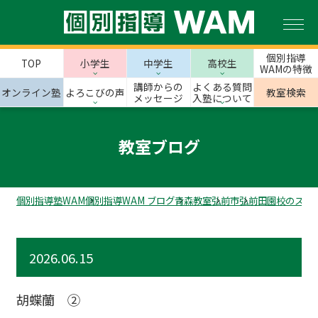
個別指導
TOP
小学生
中学生
高校生
WAMの特徴
講師からの
よくある質問
オンライン塾
よろこびの声
教室検索
メッセージ
入塾について
教室ブログ
個別指導塾WAM
個別指導WAM ブログ
青森教室
弘前市
弘前田園校のスタ
2026.06.15
胡蝶蘭 ②