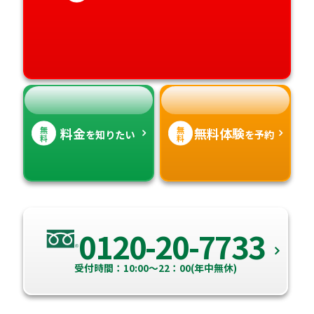
宮崎県
愛媛県
鹿児島県
高知県
沖縄県
無
無
料金
無料体験
を知りたい
を予約
料
料
0120-20-7733
受付時間：10:00～22：00(年中無休)