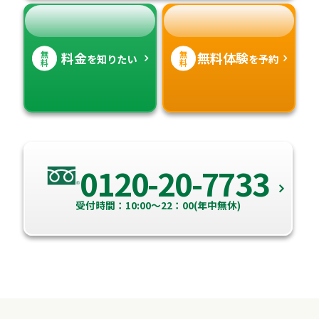
無
無
料金
無料体験
を知りたい
を予約
料
料
0120-20-7733
受付時間：10:00～22：00(年中無休)