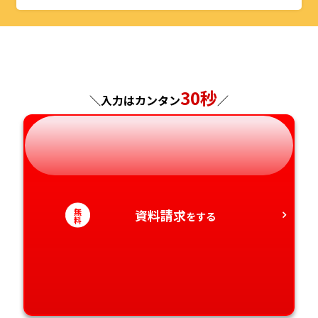
山形県
千葉県
福井県
京都府
島根県
福岡県
福島県
東京都
山梨県
大阪府
岡山県
佐賀県
神奈川県
長野県
兵庫県
広島県
長崎県
30秒
＼入力はカンタン
／
岐阜県
奈良県
山口県
熊本県
静岡県
和歌山県
徳島県
大分県
愛知県
香川県
宮崎県
無
資料請求
をする
料
愛媛県
鹿児島県
高知県
沖縄県