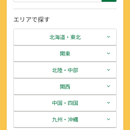
エリアで探す
北海道・東北
北海道
関東
青森県
茨城県
北陸・中部
岩手県
栃木県
新潟県
関西
宮城県
群馬県
富山県
三重県
中国・四国
秋田県
埼玉県
石川県
滋賀県
鳥取県
九州・沖縄