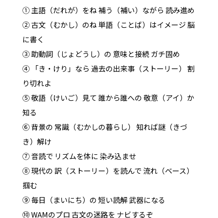
① 主語（だれが）をね 補う（補い）ながら 読み進め
② 古文（むかし）のね 単語（ことば）はイメージ 脳
に書く
③ 助動詞（じょどうし）の 意味と接続 ガチ固め
④ 「き・けり」なら 過去の出来事（ストーリー） 割
り切れよ
⑤ 敬語（けいご）見て 誰から誰への 敬意（アイ）か
知る
⑥ 背景の 常識（むかしの暮らし） 知れば謎（きづ
き）解け
⑦ 音読で リズムを体に 染み込ませ
⑧ 現代の 訳（ストーリー）を読んで 流れ（ベース）
掴む
⑨ 毎日（まいにち）の 短い読解 武器になる
⑩ WAMのプロ 古文の迷路を ナビするぞ