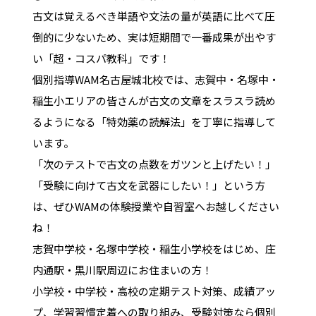
古文は覚えるべき単語や文法の量が英語に比べて圧
倒的に少ないため、実は短期間で一番成果が出やす
い「超・コスパ教科」です！
個別指導WAM名古屋城北校では、志賀中・名塚中・
稲生小エリアの皆さんが古文の文章をスラスラ読め
るようになる「特効薬の読解法」を丁寧に指導して
います。
「次のテストで古文の点数をガツンと上げたい！」
「受験に向けて古文を武器にしたい！」という方
は、ぜひWAMの体験授業や自習室へお越しください
ね！
志賀中学校・名塚中学校・稲生小学校をはじめ、庄
内通駅・黒川駅周辺にお住まいの方！
小学校・中学校・高校の定期テスト対策、成績アッ
プ、学習習慣定着への取り組み、受験対策なら個別