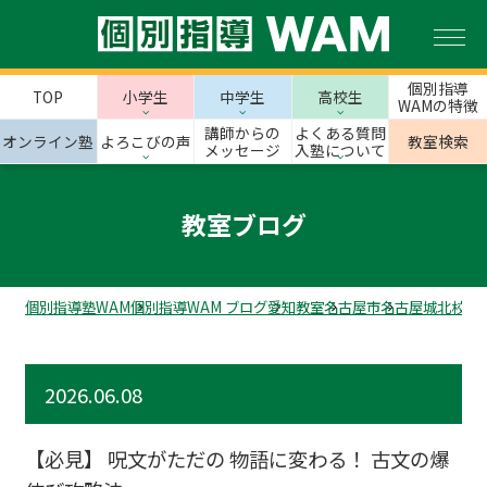
個別指導
TOP
小学生
中学生
高校生
WAMの特徴
講師からの
よくある質問
オンライン塾
よろこびの声
教室検索
メッセージ
入塾について
教室ブログ
個別指導塾WAM
個別指導WAM ブログ
愛知教室
名古屋市
名古屋城北校の
2026.06.08
【必見】 呪文がただの 物語に変わる！ 古文の爆