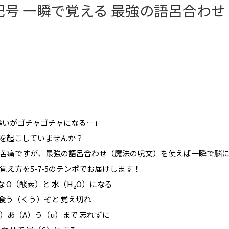
記号 一瞬で覚える 最強の語呂合わせ
u の違いがゴチャゴチャになる…」
を起こしていませんか？
苦痛ですが、最強の語呂合わせ（魔法の呪文）を使えば一瞬で脳
え方を5-7-5のテンポでお届けします！
な O（酸素）と 水（H₂O）になる
は食う（くう）ぞと 覚え切れ
u）あ（A）う（u）まで 忘れずに