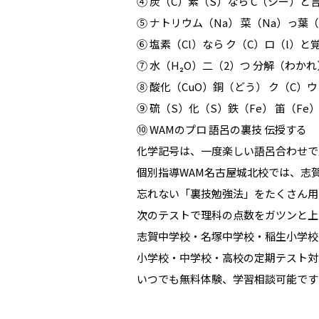
④ 炭（C）素（S）なら C（シー）と
⑤ ナトリウム（Na） 菜（Na）っ葉
⑥ 塩素（Cl）なら ク（C）ロ（l）と
⑦ 水（H₂O）二（2）つ 分解（わか
⑧ 酸化（CuO）銅（どう） ク（C）
⑨ 硫（S）化（S）鉄（Fe） 笛（Fe
⑩ WAMのプロ 語呂の裏技 伝授する
化学記号は、一度楽しい語呂合わせで
個別指導WAM名古屋城北校では、志
忘れない「裏技勉強法」をたくさん用
次のテストで理科の点数をガツンと上
志賀中学校・名塚中学校・稲生小学校
小学校・中学校・高校の定期テスト対
いつでも無料体験、学習相談可能です