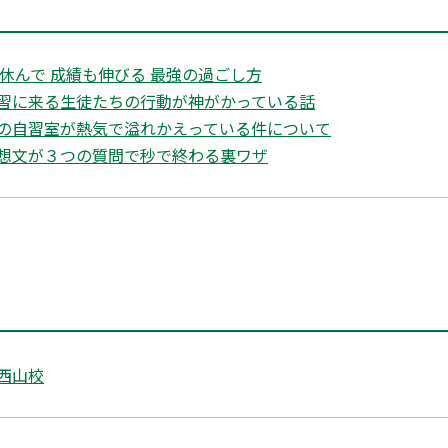
休んで 成績も伸びる 最強の過ごし方
習に来る生徒たちの行動が神がかっている話
の自習室が熱気で溢れかえっている件について
想文が３つの質問で秒で終わる裏ワザ
西山校