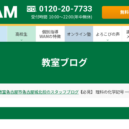
0120-20-7733
無料
受付時間 10:00～22:00(年中無休)
個別指導
高校生
オンライン塾
よろこびの声
WAMの特徴
教室ブログ
教室
名古屋市
名古屋城北校のスタッフブログ
【必見】 理科の化学記号 