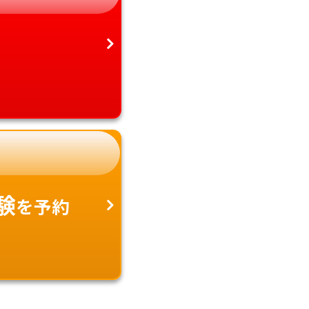
験
を予約