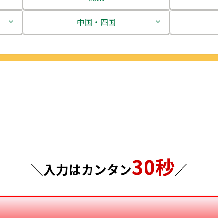
茨城県
中国・四国
栃木県
鳥取県
群馬県
島根県
埼玉県
岡山県
千葉県
広島県
東京都
山口県
30秒
神奈川県
徳島県
＼入力はカンタン
／
香川県
愛媛県