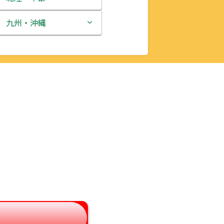
新潟県
九州・沖縄
富山県
福岡県
石川県
佐賀県
福井県
長崎県
山梨県
熊本県
長野県
大分県
岐阜県
宮崎県
静岡県
鹿児島県
愛知県
沖縄県