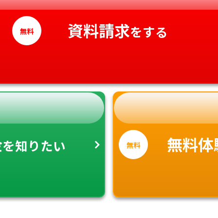
高知県
資料請求
をする
無料
金
無料体
を知りたい
無料