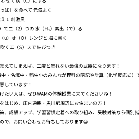
言わせて 炭（C）にする
（っぱ）を食べて 元気よく
覚えて 刺激臭
れ）て二（2）つの 水（H₂）素出（で）る
ウ（u）オ（O）レンジと 脳に書く
）吹くエ（S）スで 結びつき
覚えてしまえば、二度と忘れない最強の武器になります！
賀中・名塚中・稲生小のみんなが理科の暗記や計算（化学反応式）
意しています！
げたい人は、ぜひWAMの体験授業に来てくださいね！
をはじめ、庄内通駅・黒川駅周辺にお住まいの方！
策、成績アップ、学習習慣定着への取り組み、受験対策なら個別指
ので、お問い合わせお待ちしております😀