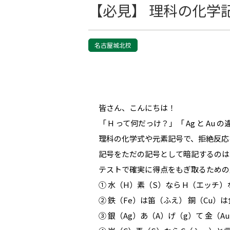
【必見】 理科の化学
名古屋城北校
皆さん、こんにちは！
「 H って何だっけ？」「 Ag と A
理科の化学式や元素記号で、拒絶反応
記号をただの記号として暗記するのは
テストで確実に得点をもぎ取るための覚
① 水（H）素（S）なら H（エッチ）
② 鉄（Fe）は笛（ふえ） 銅（Cu）
③ 銀（Ag）あ（A）げ（g）て 金（A