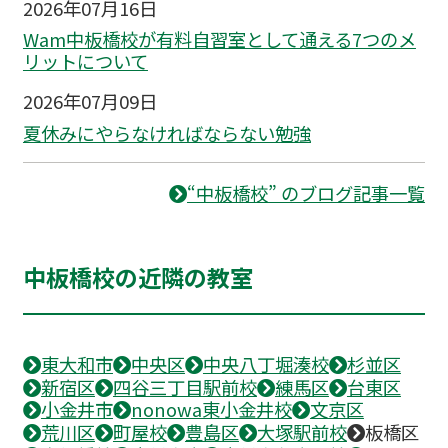
2026年07月16日
Wam中板橋校が有料自習室として通える7つのメ
リットについて
2026年07月09日
夏休みにやらなければならない勉強
“中板橋校” のブログ記事一覧
中板橋校の近隣の教室
東大和市
中央区
中央八丁堀湊校
杉並区
新宿区
四谷三丁目駅前校
練馬区
台東区
小金井市
nonowa東小金井校
文京区
荒川区
町屋校
豊島区
大塚駅前校
板橋区