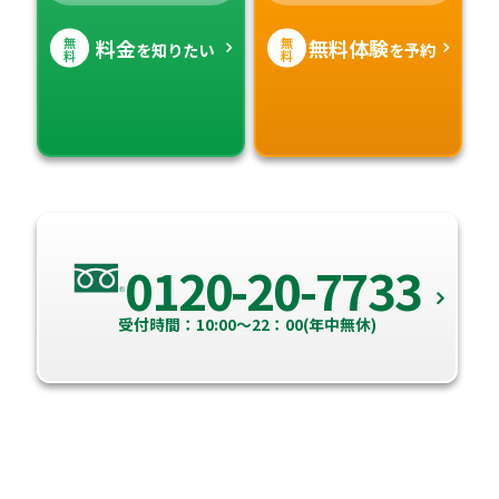
無
無
料金
無料体験
を知りたい
を予約
料
料
0120-20-7733
受付時間：10:00～22：00(年中無休)