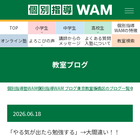
個別指導
TOP
小学生
中学生
高校生
WAMの特徴
講師からの
よくある質問
オンライン塾
よろこびの声
教室検索
メッセージ
入塾について
教室ブログ
個別指導塾WAM
個別指導WAM ブログ
東京教室
板橋区のブログ一覧
中板
2026.06.18
「やる気が出たら勉強する」→大間違い！！