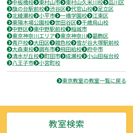
中板橋校
東村山市
東村山久米川校
品川区
旗の台駅前校
渋谷区
代官山校
足立区
北綾瀬校
小平市
一橋学園校
江東区
東陽木場公園校
世田谷区
千歳烏山校
中野区
東中野駅前校
稲城市
東京神奈川エリア
東京神奈川
葛飾区
青戸校
大田区
雑色校
雪が谷大塚駅前校
大森東校
調布市
飛田給校
府中市
清水が丘校
町田市
成瀬校
小山田桜台校
八王子市
小宮町校
東京教室の教室一覧に戻る
教室検索