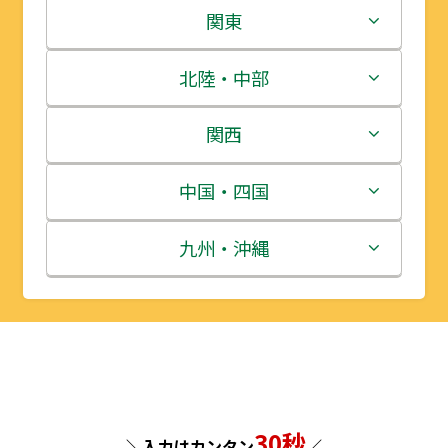
北海道
関東
青森県
茨城県
北陸・中部
岩手県
栃木県
新潟県
関西
宮城県
群馬県
富山県
三重県
中国・四国
秋田県
埼玉県
石川県
滋賀県
鳥取県
九州・沖縄
山形県
千葉県
福井県
京都府
島根県
福岡県
福島県
東京都
山梨県
大阪府
岡山県
佐賀県
神奈川県
長野県
兵庫県
広島県
長崎県
30秒
＼入力はカンタン
／