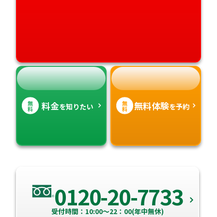
愛媛県
鹿児島県
高知県
沖縄県
無
無
料金
無料体験
を知りたい
を予約
料
料
0120-20-7733
受付時間：10:00～22：00(年中無休)