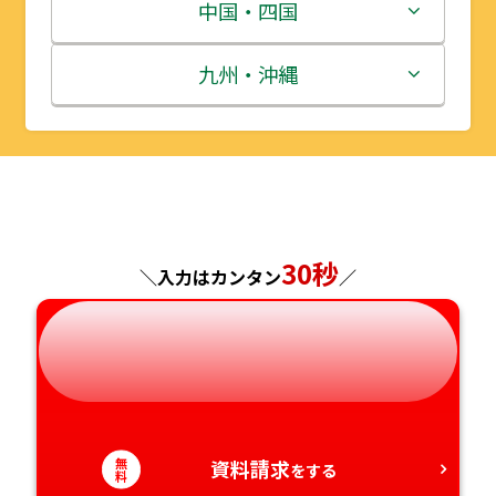
宮城県
群馬県
富山県
三重県
中国・四国
秋田県
埼玉県
石川県
滋賀県
鳥取県
九州・沖縄
山形県
千葉県
福井県
京都府
島根県
福岡県
福島県
東京都
山梨県
大阪府
岡山県
佐賀県
神奈川県
長野県
兵庫県
広島県
長崎県
30秒
＼入力はカンタン
／
岐阜県
奈良県
山口県
熊本県
静岡県
和歌山県
徳島県
大分県
愛知県
香川県
宮崎県
無
資料請求
をする
料