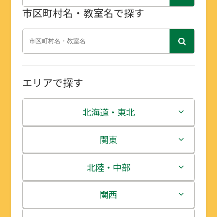
市区町村名・教室名で探す
エリアで探す
北海道・東北
北海道
関東
青森県
茨城県
北陸・中部
岩手県
栃木県
新潟県
関西