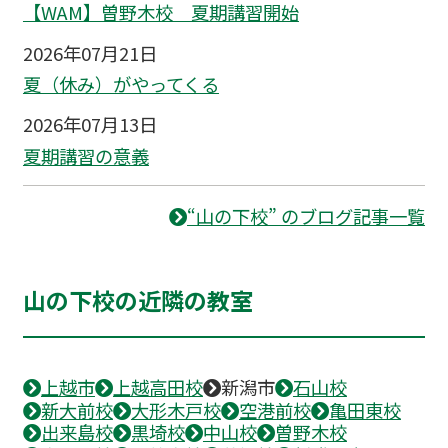
【WAM】曽野木校 夏期講習開始
2026年07月21日
夏（休み）がやってくる
2026年07月13日
夏期講習の意義
“山の下校” のブログ記事一覧
山の下校の近隣の教室
上越市
上越高田校
新潟市
石山校
新大前校
大形木戸校
空港前校
亀田東校
出来島校
黒埼校
中山校
曽野木校