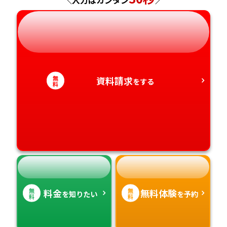
岐阜県
奈良県
山口県
熊本県
静岡県
和歌山県
徳島県
大分県
愛知県
香川県
宮崎県
無
資料請求
をする
料
愛媛県
鹿児島県
高知県
沖縄県
無
無
料金
無料体験
を知りたい
を予約
料
料