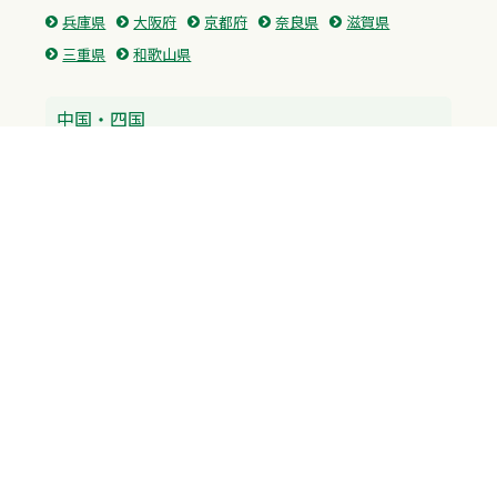
兵庫県
大阪府
京都府
奈良県
滋賀県
三重県
和歌山県
中国・四国
広島県
香川県
愛媛県
徳島県
九州・沖縄
福岡県
佐賀県
長崎県
熊本県
沖縄県
プライバシーポリシー
H.M.GROUP
WAMからのお知らせ
サイトマップ