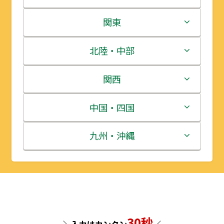
北海道
関東
青森県
茨城県
北陸・中部
岩手県
栃木県
新潟県
関西
宮城県
群馬県
富山県
三重県
中国・四国
秋田県
埼玉県
石川県
滋賀県
鳥取県
九州・沖縄
山形県
千葉県
福井県
京都府
島根県
福岡県
福島県
東京都
山梨県
大阪府
岡山県
佐賀県
神奈川県
長野県
兵庫県
広島県
長崎県
30秒
＼入力はカンタン
／