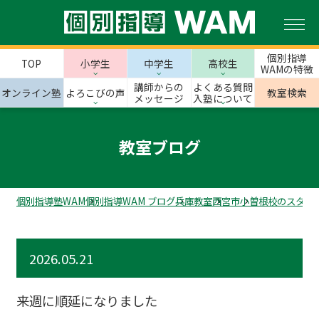
個別指導
TOP
小学生
中学生
高校生
WAMの特徴
講師からの
よくある質問
オンライン塾
よろこびの声
教室検索
メッセージ
入塾について
教室ブログ
個別指導塾WAM
個別指導WAM ブログ
兵庫教室
西宮市
小曽根校のスタッ
2026.05.21
来週に順延になりました