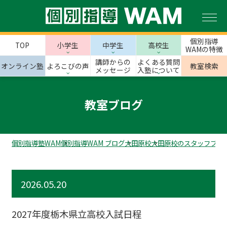
個別指導
TOP
小学生
中学生
高校生
WAMの特徴
講師からの
よくある質問
オンライン塾
よろこびの声
教室検索
メッセージ
入塾について
教室ブログ
個別指導塾WAM
個別指導WAM ブログ
大田原校
大田原校のスタッフブロ
2026.05.20
2027年度栃木県立高校入試日程