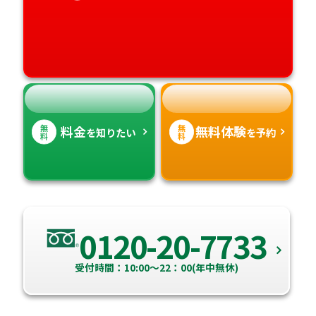
愛媛県
鹿児島県
高知県
沖縄県
無
無
料金
無料体験
を知りたい
を予約
料
料
0120-20-7733
受付時間：10:00～22：00(年中無休)