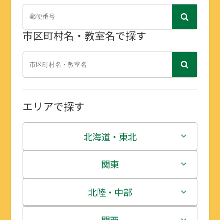
市区町村名・教室名で探す
エリアで探す
北海道・東北
北海道
関東
青森県
茨城県
北陸・中部
岩手県
栃木県
新潟県
関西