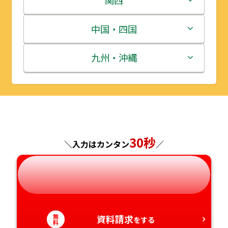
宮城県
群馬県
富山県
三重県
中国・四国
秋田県
埼玉県
石川県
滋賀県
鳥取県
九州・沖縄
山形県
千葉県
福井県
京都府
島根県
福岡県
福島県
東京都
山梨県
大阪府
岡山県
佐賀県
神奈川県
30秒
長野県
兵庫県
広島県
長崎県
＼入力はカンタン
／
岐阜県
奈良県
山口県
熊本県
静岡県
和歌山県
徳島県
大分県
無
資料請求
をする
料
愛知県
香川県
宮崎県