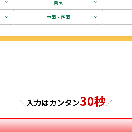
関東
茨城県
中国・四国
栃木県
鳥取県
群馬県
島根県
埼玉県
岡山県
千葉県
広島県
東京都
山口県
30秒
＼入力はカンタン
／
神奈川県
徳島県
香川県