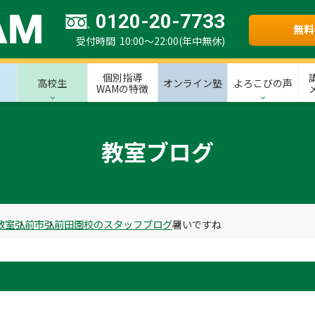
0120-20-7733
無料
受付時間 10:00～22:00(年中無休)
個別指導
高校生
オンライン塾
よろこびの声
WAMの特徴
教室ブログ
教室
弘前市
弘前田園校のスタッフブログ
暑いですね