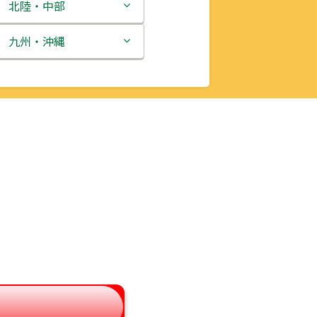
北陸・中部
新潟県
九州・沖縄
富山県
福岡県
石川県
佐賀県
福井県
長崎県
山梨県
熊本県
長野県
大分県
岐阜県
宮崎県
静岡県
鹿児島県
愛知県