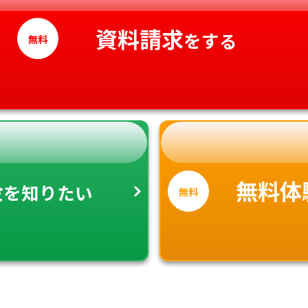
愛媛県
資料請求
高知県
をする
無料
金
無料体
を知りたい
無料