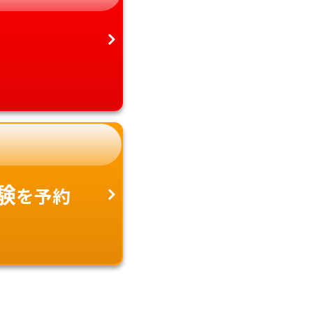
沖縄県
験
を予約