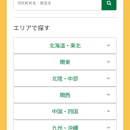
エリアで探す
北海道・東北
北海道
関東
青森県
茨城県
北陸・中部
岩手県
栃木県
新潟県
関西
宮城県
群馬県
富山県
三重県
中国・四国
秋田県
埼玉県
石川県
滋賀県
鳥取県
九州・沖縄