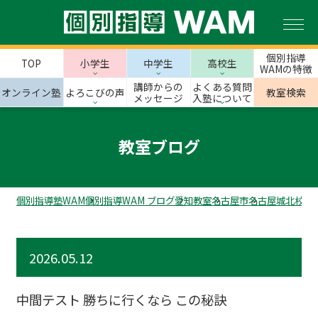
個別指導
TOP
小学生
中学生
高校生
WAMの特徴
講師からの
よくある質問
オンライン塾
よろこびの声
教室検索
メッセージ
入塾について
教室ブログ
個別指導塾WAM
個別指導WAM ブログ
愛知教室
名古屋市
名古屋城北校の
2026.05.12
中間テスト 勝ちに行くなら この秘訣