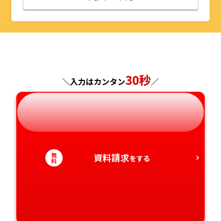
山形県
千葉県
福井県
京都府
島根県
福岡県
福島県
東京都
山梨県
大阪府
岡山県
佐賀県
神奈川県
長野県
兵庫県
広島県
長崎県
30秒
＼入力はカンタン
／
岐阜県
奈良県
山口県
熊本県
静岡県
和歌山県
徳島県
大分県
無
資料請求
愛知県
をする
香川県
宮崎県
料
愛媛県
鹿児島県
高知県
沖縄県