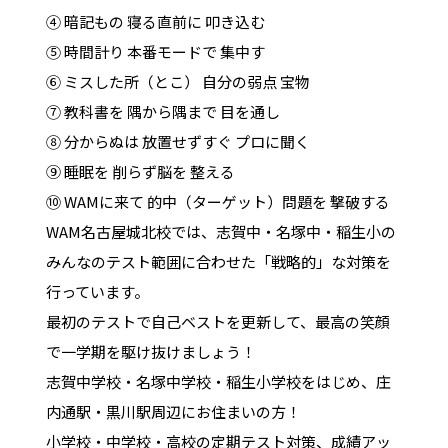
④ 暗記もの 寝る直前に 叩き込む
⑤ 時間計り 本番モードで 集中す
⑥ ミスした所（とこ） 自分の弱点 宝物
⑦ 教科書を 隅から隅まで 目を通し
⑧ 分からぬは 放置せずすぐ プロに聞く
⑨ 睡眠を 削らず脳を 整える
⑩ WAMに来て 的中（ターゲット）問題を 撃破する
WAM名古屋城北校では、志賀中・名塚中・稲生小の
みんなのテスト範囲に合わせた「戦略的」な対策を
行っています。
最初のテストで自己ベストを更新して、最高の笑顔
で一学期を駆け抜けましょう！
志賀中学校・名塚中学校・稲生小学校をはじめ、庄
内通駅・黒川駅周辺にお住まいの方！
小学校・中学校・高校の定期テスト対策、成績アッ