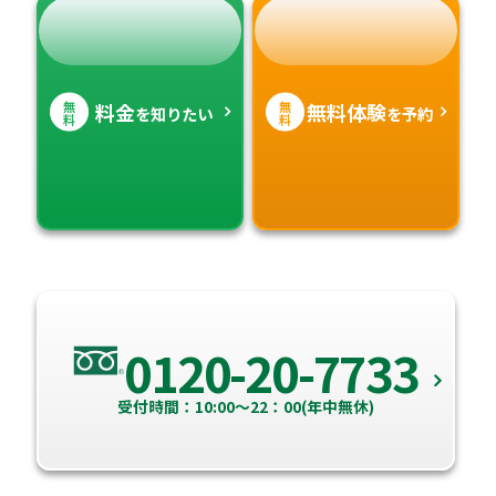
無
無
料金
無料体験
を知りたい
を予約
料
料
0120-20-7733
受付時間：10:00～22：00(年中無休)