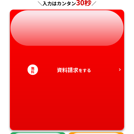
30秒
＼入力はカンタン
／
岐阜県
奈良県
山口県
熊本県
静岡県
和歌山県
徳島県
大分県
愛知県
香川県
宮崎県
愛媛県
鹿児島県
無
資料請求
をする
料
高知県
沖縄県