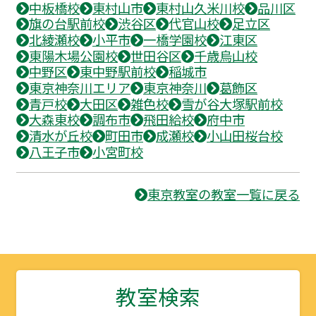
中板橋校
東村山市
東村山久米川校
品川区
旗の台駅前校
渋谷区
代官山校
足立区
北綾瀬校
小平市
一橋学園校
江東区
東陽木場公園校
世田谷区
千歳烏山校
中野区
東中野駅前校
稲城市
東京神奈川エリア
東京神奈川
葛飾区
青戸校
大田区
雑色校
雪が谷大塚駅前校
大森東校
調布市
飛田給校
府中市
清水が丘校
町田市
成瀬校
小山田桜台校
八王子市
小宮町校
東京教室の教室一覧に戻る
教室検索