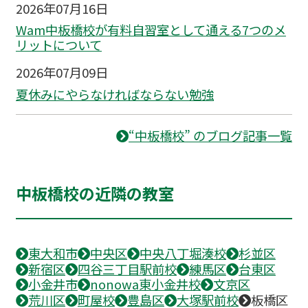
2026年07月16日
Wam中板橋校が有料自習室として通える7つのメ
リットについて
2026年07月09日
夏休みにやらなければならない勉強
“中板橋校” のブログ記事一覧
中板橋校の近隣の教室
東大和市
中央区
中央八丁堀湊校
杉並区
新宿区
四谷三丁目駅前校
練馬区
台東区
小金井市
nonowa東小金井校
文京区
荒川区
町屋校
豊島区
大塚駅前校
板橋区