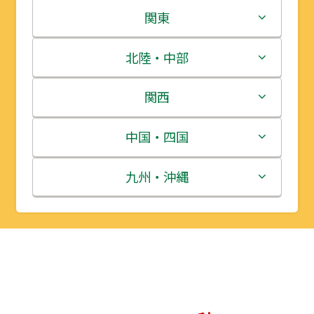
北海道
関東
青森県
茨城県
北陸・中部
岩手県
栃木県
新潟県
関西
宮城県
群馬県
富山県
三重県
中国・四国
秋田県
埼玉県
石川県
滋賀県
鳥取県
九州・沖縄
山形県
千葉県
福井県
京都府
島根県
福岡県
福島県
東京都
山梨県
大阪府
岡山県
佐賀県
神奈川県
長野県
兵庫県
広島県
長崎県