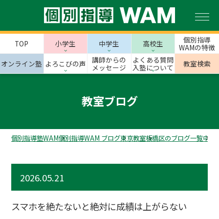
個別指導
TOP
小学生
中学生
高校生
WAMの特徴
講師からの
よくある質問
オンライン塾
よろこびの声
教室検索
メッセージ
入塾について
教室ブログ
個別指導塾WAM
個別指導WAM ブログ
東京教室
板橋区のブログ一覧
中板
2026.05.21
スマホを絶たないと絶対に成績は上がらない