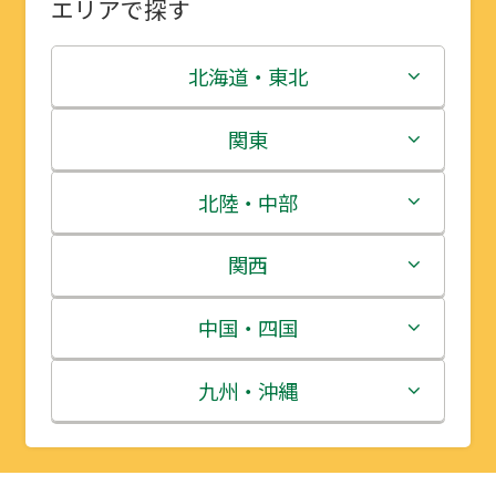
エリアで探す
北海道・東北
北海道
関東
青森県
茨城県
北陸・中部
岩手県
栃木県
新潟県
関西
宮城県
群馬県
富山県
三重県
中国・四国
秋田県
埼玉県
石川県
滋賀県
鳥取県
九州・沖縄
山形県
千葉県
福井県
京都府
島根県
福岡県