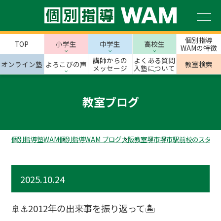
個別指導
TOP
小学生
中学生
高校生
WAMの特徴
講師からの
よくある質問
オンライン塾
よろこびの声
教室検索
メッセージ
入塾について
教室ブログ
個別指導塾WAM
個別指導WAM ブログ
大阪教室
堺市
堺市駅前校のスタッ
2025.10.24
🚢⚓2012年の出来事を振り返って🏝️