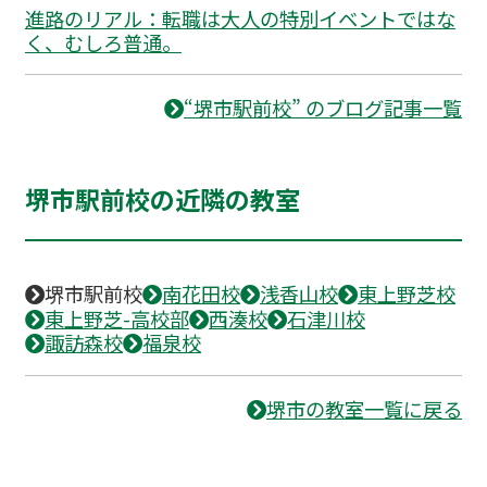
進路のリアル：転職は大人の特別イベントではな
く、むしろ普通。
“堺市駅前校” のブログ記事一覧
堺市駅前校の近隣の教室
堺市駅前校
南花田校
浅香山校
東上野芝校
東上野芝-高校部
西湊校
石津川校
諏訪森校
福泉校
堺市の教室一覧に戻る