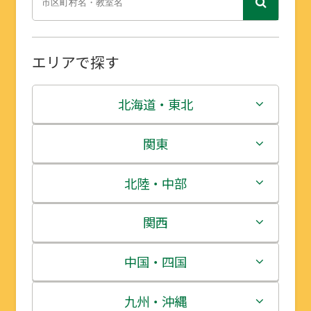
エリアで探す
北海道・東北
北海道
関東
青森県
茨城県
北陸・中部
岩手県
栃木県
新潟県
関西
宮城県
群馬県
富山県
三重県
中国・四国
秋田県
埼玉県
石川県
滋賀県
鳥取県
九州・沖縄