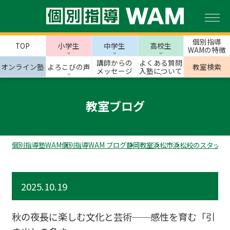
個別指導
TOP
小学生
中学生
高校生
WAMの特徴
講師からの
よくある質問
オンライン塾
よろこびの声
教室検索
メッセージ
入塾について
教室ブログ
個別指導塾WAM
個別指導WAM ブログ
静岡教室
浜松市
浜松校のスタッフ
2025.10.19
秋の夜長に楽しむ文化と芸術──感性を育む「引