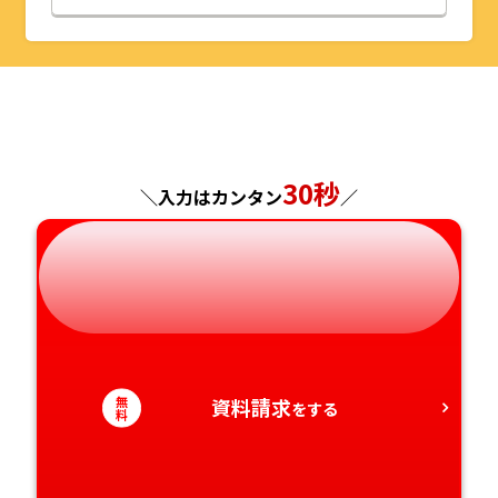
山形県
千葉県
福井県
京都府
島根県
福岡県
福島県
東京都
山梨県
大阪府
岡山県
佐賀県
神奈川県
長野県
兵庫県
広島県
長崎県
30秒
＼入力はカンタン
／
岐阜県
奈良県
山口県
熊本県
静岡県
和歌山県
徳島県
大分県
愛知県
香川県
宮崎県
無
資料請求
をする
愛媛県
鹿児島県
料
高知県
沖縄県