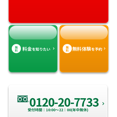
無
無
料金
無料体験
を知りたい
を予約
料
料
0120-20-7733
受付時間：10:00～22：00(年中無休)