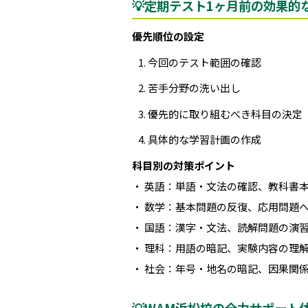
💡定期テスト1ヶ月前の効果的
優先順位の設定
今回のテスト範囲の確認
苦手分野の洗い出し
優先的に取り組むべき科目の決定
具体的な学習計画の作成
科目別の対策ポイント
・ 英語：単語・文法の確認、教科書
・ 数学：基本問題の反復、応用問題
・ 国語：漢字・文法、読解問題の演
・ 理科：用語の暗記、実験内容の理
・ 社会：年号・地名の暗記、因果関
💡WAM浜松校の全力サポート