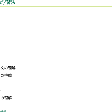
な学習法
本文の理解
への挑戦
習
解
係の理解
体制