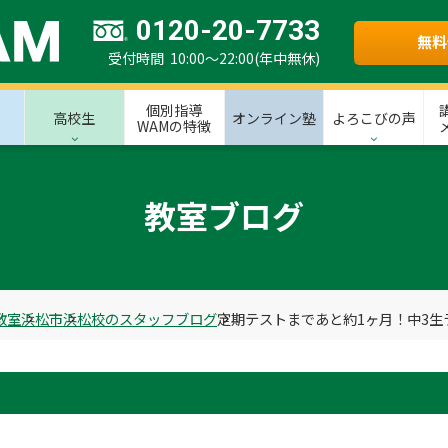
0120-20-7733
無料
受付時間 10:00～22:00(年中無休)
個別指導
高校生
オンライン塾
よろこびの声
WAMの特徴
教室ブログ
教室
浜松市
浜松校のスタッフブログ
定期テストまであと約1ヶ月！中3