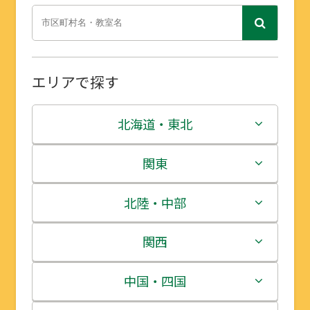
エリアで探す
北海道・東北
北海道
関東
青森県
茨城県
北陸・中部
岩手県
栃木県
新潟県
関西
宮城県
群馬県
富山県
三重県
中国・四国