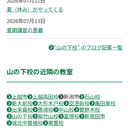
2026年07月21日
夏（休み）がやってくる
2026年07月13日
夏期講習の意義
“山の下校” のブログ記事一覧
山の下校の近隣の教室
上越市
上越高田校
新潟市
石山校
新大前校
大形木戸校
空港前校
亀田東校
出来島校
黒埼校
中山校
曽野木校
山の下校
紫竹山校
葛塚校
新発田市
城北中曽根校
東豊校