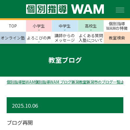
個別指導
TOP
小学生
中学生
高校生
WAMの特徴
講師からの
よくある質問
オンライン塾
よろこびの声
教室検索
メッセージ
入塾について
教室ブログ
個別指導塾WAM
個別指導WAM ブログ
新潟教室
新潟市のブログ一覧
山の
2025.10.06
ブログ再開