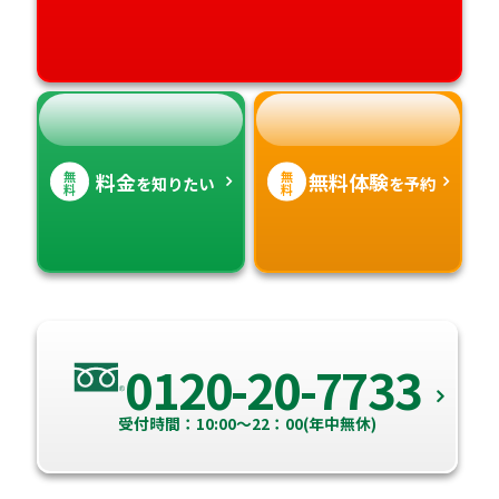
高知県
沖縄県
無
無
料金
無料体験
を知りたい
を予約
料
料
0120-20-7733
受付時間：10:00～22：00(年中無休)