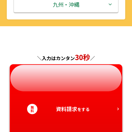
秋田県
埼玉県
石川県
滋賀県
鳥取県
九州・沖縄
山形県
千葉県
福井県
京都府
島根県
福岡県
福島県
東京都
山梨県
大阪府
岡山県
佐賀県
神奈川県
長野県
兵庫県
広島県
長崎県
30秒
＼入力はカンタン
／
岐阜県
奈良県
山口県
熊本県
静岡県
和歌山県
徳島県
大分県
愛知県
香川県
宮崎県
無
資料請求
をする
料
愛媛県
鹿児島県