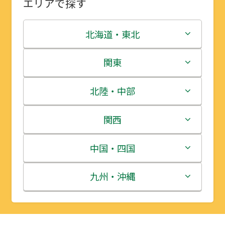
エリアで探す
北海道・東北
北海道
関東
青森県
茨城県
北陸・中部
岩手県
栃木県
新潟県
関西
宮城県
群馬県
富山県
三重県
中国・四国
秋田県
埼玉県
石川県
滋賀県
鳥取県
九州・沖縄
山形県
千葉県
福井県
京都府
島根県
福岡県