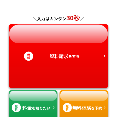
福島県
東京都
山梨県
大阪府
岡山県
佐賀県
30秒
神奈川県
長野県
兵庫県
広島県
長崎県
＼入力はカンタン
／
岐阜県
奈良県
山口県
熊本県
静岡県
和歌山県
徳島県
大分県
無
資料請求
をする
料
愛知県
香川県
宮崎県
愛媛県
鹿児島県
高知県
沖縄県
無
無
料金
無料体験
を知りたい
を予約
料
料