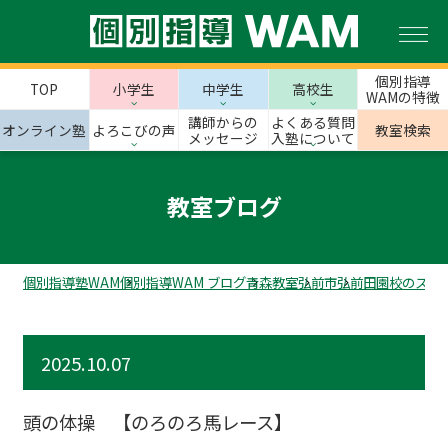
個別指導
TOP
小学生
中学生
高校生
WAMの特徴
講師からの
よくある質問
オンライン塾
よろこびの声
教室検索
メッセージ
入塾について
教室ブログ
個別指導塾WAM
個別指導WAM ブログ
青森教室
弘前市
弘前田園校のスタ
2025.10.07
頭の体操 【のろのろ馬レース】