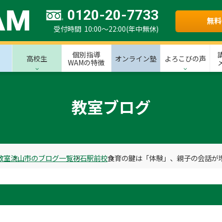
0120-20-7733
無料
受付時間 10:00～22:00(年中無休)
個別指導
高校生
オンライン塾
よろこびの声
WAMの特徴
教室ブログ
教室
流山市のブログ一覧
初石駅前校
食育の鍵は「体験」、親子の会話が