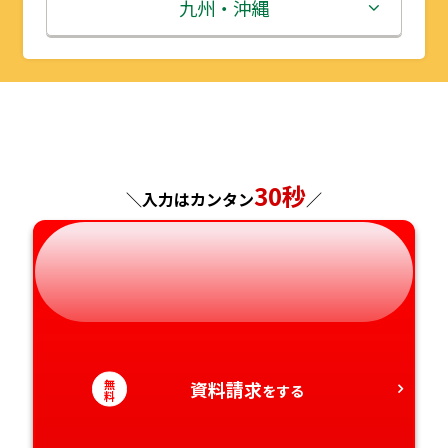
秋田県
埼玉県
石川県
滋賀県
鳥取県
九州・沖縄
山形県
千葉県
福井県
京都府
島根県
福岡県
福島県
東京都
山梨県
大阪府
岡山県
佐賀県
神奈川県
長野県
兵庫県
広島県
長崎県
30秒
＼入力はカンタン
／
岐阜県
奈良県
山口県
熊本県
静岡県
和歌山県
徳島県
大分県
愛知県
香川県
宮崎県
無
資料請求
をする
愛媛県
鹿児島県
料