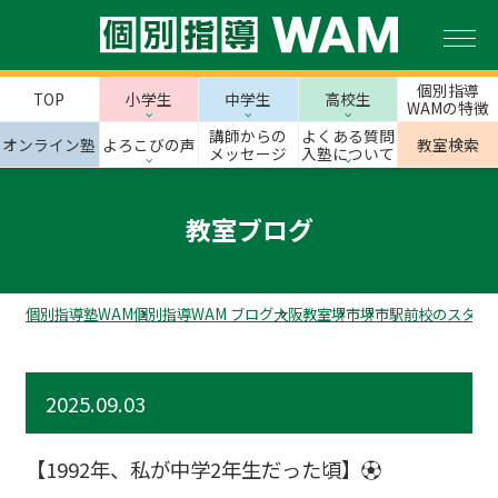
個別指導
TOP
小学生
中学生
高校生
WAMの特徴
講師からの
よくある質問
オンライン塾
よろこびの声
教室検索
メッセージ
入塾について
教室ブログ
個別指導塾WAM
個別指導WAM ブログ
大阪教室
堺市
堺市駅前校のスタッ
2025.09.03
【1992年、私が中学2年生だった頃】⚽