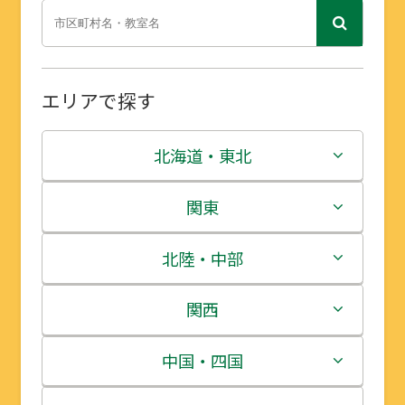
エリアで探す
北海道・東北
北海道
関東
青森県
茨城県
北陸・中部
岩手県
栃木県
新潟県
関西
宮城県
群馬県
富山県
三重県
中国・四国