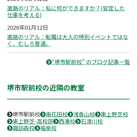
進路のリアル：私に何ができますか？(安定した
仕事を考える)
2026年01月12日
進路のリアル：転職は大人の特別イベントではな
く、むしろ普通。
“堺市駅前校” のブログ記事一覧
堺市駅前校の近隣の教室
堺市駅前校
南花田校
浅香山校
東上野芝校
東上野芝-高校部
西湊校
石津川校
諏訪森校
福泉校