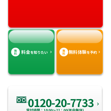
高知県
沖縄県
無
無
料金
無料体験
を知りたい
を予約
料
料
0120-20-7733
受付時間：10:00～22：00(年中無休)