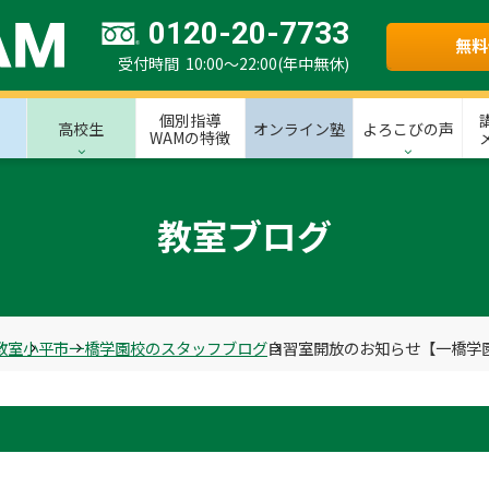
0120-20-7733
無料
受付時間 10:00～22:00(年中無休)
個別指導
高校生
オンライン塾
よろこびの声
WAMの特徴
教室ブログ
教室
小平市
一橋学園校のスタッフブログ
自習室開放のお知らせ【一橋学