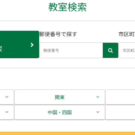
教室検索
郵便番号で探す
市区町
索
関東
茨城県
中国・四国
栃木県
鳥取県