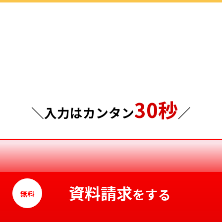
群馬県
島根県
埼玉県
岡山県
千葉県
広島県
東京都
山口県
30秒
神奈川県
徳島県
＼入力はカンタン
／
香川県
愛媛県
高知県
資料請求
をする
無料