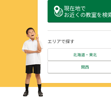
現在地で
お近くの教室を検
エリアで探す
北海道・東北
北海道
関西
青森県
三重県
岩手県
滋賀県
宮城県
京都府