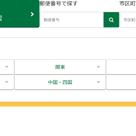
郵便番号で探す
市区町
索
関東
茨城県
中国・四国
栃木県
鳥取県
群馬県
島根県
埼玉県
岡山県