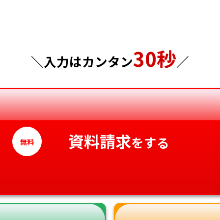
千葉県
広島県
東京都
山口県
30秒
神奈川県
徳島県
＼入力はカンタン
／
香川県
愛媛県
高知県
資料請求
をする
無料