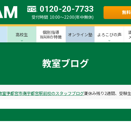
0120-20-7733
無料
受付時間 10:00～22:00(年中無休)
個別指導
高校生
オンライン塾
よろこびの声
WAMの特徴
教室ブログ
教室
宇都宮市
南宇都宮駅前校のスタッフブログ
夏休み残り2週間、受験