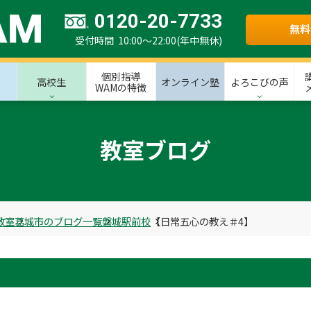
0120-20-7733
無料
受付時間 10:00～22:00(年中無休)
個別指導
高校生
オンライン塾
よろこびの声
WAMの特徴
教室ブログ
教室
葛城市のブログ一覧
磐城駅前校
【日常五心の教え＃4】