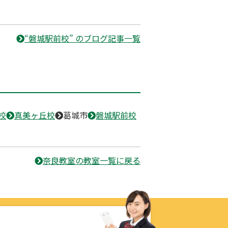
“磐城駅前校” のブログ記事一覧
校
真美ヶ丘校
葛城市
磐城駅前校
奈良教室の教室一覧に戻る