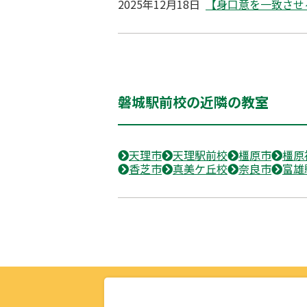
2025年12月18日
【身口意を一致させ
磐城駅前校の近隣の教室
天理市
天理駅前校
橿原市
橿原
香芝市
真美ケ丘校
奈良市
富雄