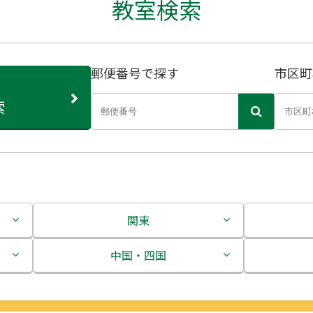
教室検索
郵便番号で探す
市区町
索
関東
茨城県
中国・四国
栃木県
鳥取県