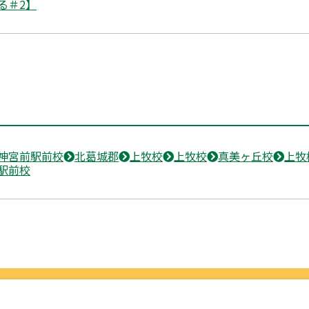
る＃2】
神宮前駅前校
北葛城郡
上牧校
上牧校
真美ヶ丘校
上牧
駅前校