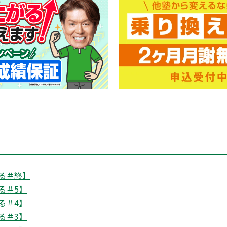
る＃終】
る＃5】
る＃4】
る＃3】