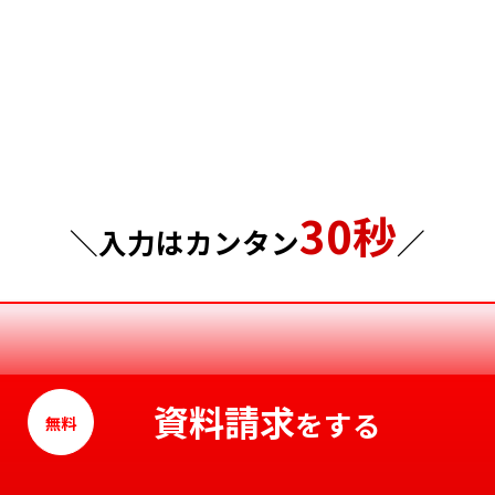
群馬県
島根県
埼玉県
岡山県
千葉県
広島県
東京都
山口県
30秒
神奈川県
徳島県
＼入力はカンタン
／
香川県
愛媛県
高知県
資料請求
をする
無料