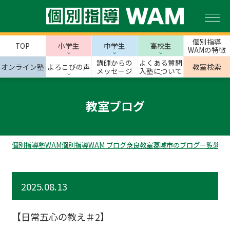
個別指導
TOP
小学生
中学生
高校生
WAMの特徴
講師からの
よくある質問
オンライン塾
よろこびの声
教室検索
メッセージ
入塾について
教室ブログ
個別指導塾WAM
個別指導WAM ブログ
奈良教室
葛城市のブログ一覧
磐城
2025.08.13
【日常五心の教え＃2】