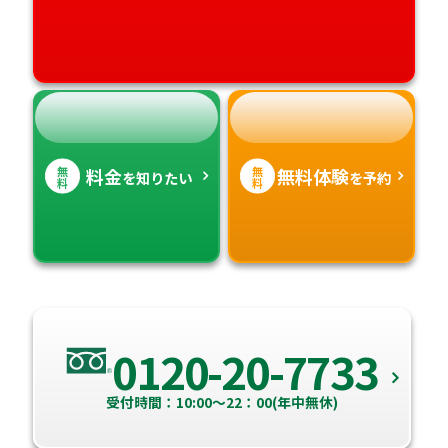
無
無
料金
無料体験
を知りたい
を予約
料
料
0120-20-7733
受付時間：10:00～22：00(年中無休)