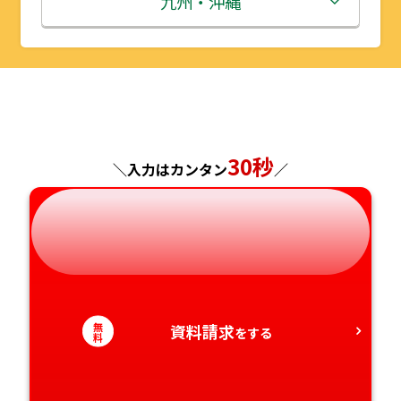
九州・沖縄
山形県
千葉県
福井県
京都府
島根県
福岡県
福島県
東京都
山梨県
大阪府
岡山県
佐賀県
神奈川県
長野県
兵庫県
広島県
長崎県
30秒
＼入力はカンタン
／
岐阜県
奈良県
山口県
熊本県
静岡県
和歌山県
徳島県
大分県
愛知県
香川県
宮崎県
無
資料請求
をする
料
愛媛県
鹿児島県
高知県
沖縄県