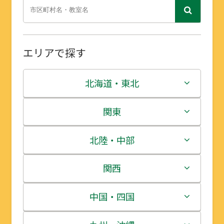
エリアで探す
北海道・東北
北海道
関東
青森県
茨城県
北陸・中部
岩手県
栃木県
新潟県
関西
宮城県
群馬県
富山県
三重県
中国・四国
秋田県
埼玉県
石川県
滋賀県
鳥取県