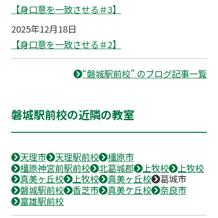
【身口意を一致させる＃3】
2025年12月18日
【身口意を一致させる＃2】
“磐城駅前校” のブログ記事一覧
磐城駅前校の近隣の教室
天理市
天理駅前校
橿原市
橿原神宮前駅前校
北葛城郡
上牧校
上牧校
真美ヶ丘校
上牧校
真美ヶ丘校
葛城市
磐城駅前校
香芝市
真美ケ丘校
奈良市
富雄駅前校