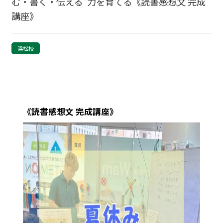
む・書く・伝える”力を育てる《読書感想文 完成
講座》
浜松校
《読書感想文 完成講座》