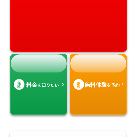
高知県
沖縄県
無
無
料金
無料体験
を知りたい
を予約
料
料