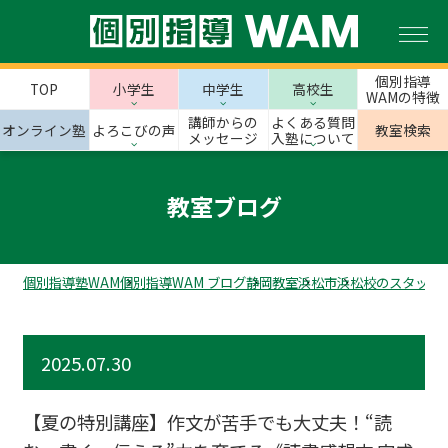
個別指導
TOP
小学生
中学生
高校生
WAMの特徴
講師からの
よくある質問
オンライン塾
よろこびの声
教室検索
メッセージ
入塾について
教室ブログ
個別指導塾WAM
個別指導WAM ブログ
静岡教室
浜松市
浜松校のスタッフ
2025.07.30
【夏の特別講座】作文が苦手でも大丈夫！“読