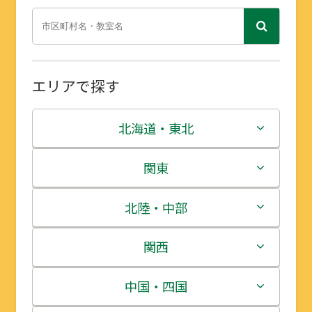
エリアで探す
北海道・東北
北海道
関東
青森県
茨城県
北陸・中部
岩手県
栃木県
新潟県
関西
宮城県
群馬県
富山県
三重県
中国・四国