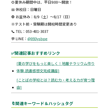
🌻夏休み期間中は、平日9:00〜開放！
📅 休校日：日曜日
🛑 お盆休み：8/9（土）〜8/17（日）
※テスト前・受験期は開校時間変更あり
📞 TEL：053-401-3037
💬 LINE：
@093ysbpe
✅関連記事おすすめリンク
[夏の学びをもっと楽しく！地層テラリウム作り
体験,読書感想文完成講座]
[ことばの学校とは？読む力・考える力が育つ理
由]
🔖関連キーワード＆ハッシュタグ