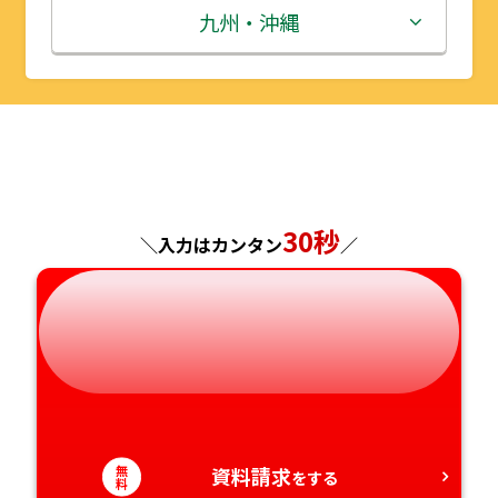
秋田県
埼玉県
石川県
滋賀県
鳥取県
九州・沖縄
山形県
千葉県
福井県
京都府
島根県
福岡県
福島県
東京都
山梨県
大阪府
岡山県
佐賀県
神奈川県
長野県
兵庫県
広島県
長崎県
30秒
＼入力はカンタン
／
岐阜県
奈良県
山口県
熊本県
静岡県
和歌山県
徳島県
大分県
愛知県
香川県
宮崎県
愛媛県
鹿児島県
無
資料請求
をする
料