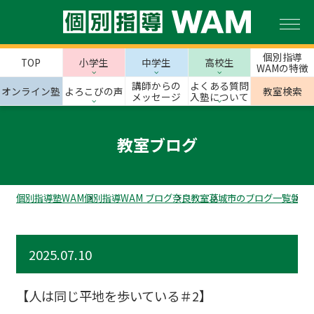
個別指導
TOP
小学生
中学生
高校生
WAMの特徴
講師からの
よくある質問
オンライン塾
よろこびの声
教室検索
メッセージ
入塾について
教室ブログ
個別指導塾WAM
個別指導WAM ブログ
奈良教室
葛城市のブログ一覧
磐城
2025.07.10
【人は同じ平地を歩いている＃2】