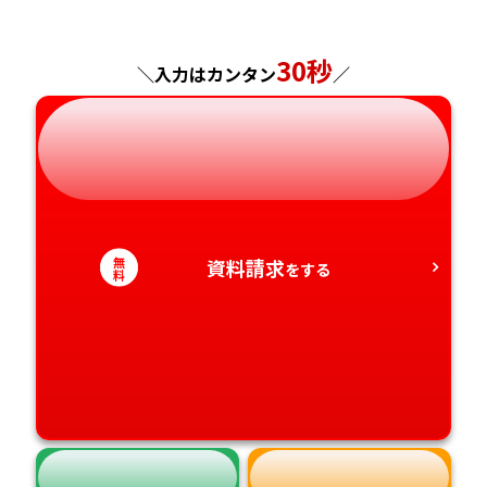
神奈川県
長野県
兵庫県
広島県
長崎県
30秒
＼入力はカンタン
／
岐阜県
奈良県
山口県
熊本県
静岡県
和歌山県
徳島県
大分県
愛知県
香川県
宮崎県
無
資料請求
をする
料
愛媛県
鹿児島県
高知県
沖縄県