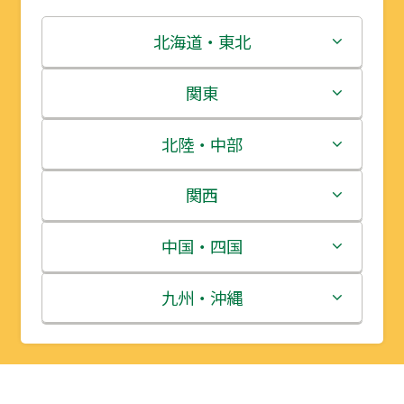
北海道・東北
北海道
関東
青森県
茨城県
北陸・中部
岩手県
栃木県
新潟県
関西
宮城県
群馬県
富山県
三重県
中国・四国
秋田県
埼玉県
石川県
滋賀県
鳥取県
九州・沖縄
山形県
千葉県
福井県
京都府
島根県
福岡県
福島県
東京都
山梨県
大阪府
岡山県
佐賀県