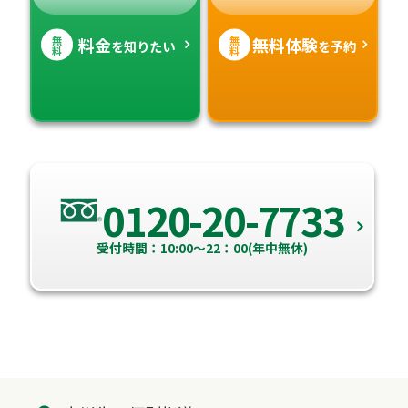
無
無
料金
無料体験
を知りたい
を予約
料
料
0120-20-7733
受付時間：10:00～22：00(年中無休)