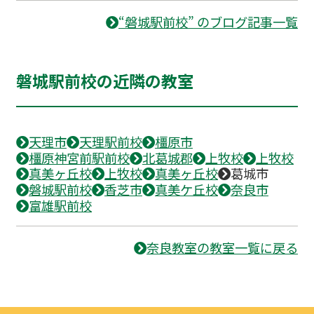
“磐城駅前校” のブログ記事一覧
磐城駅前校の近隣の教室
天理市
天理駅前校
橿原市
橿原神宮前駅前校
北葛城郡
上牧校
上牧校
真美ヶ丘校
上牧校
真美ヶ丘校
葛城市
磐城駅前校
香芝市
真美ケ丘校
奈良市
富雄駅前校
奈良教室の教室一覧に戻る