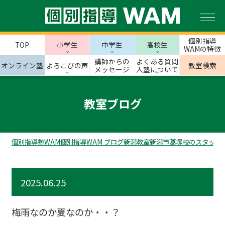
個別指導
TOP
小学生
中学生
高校生
WAMの特徴
講師からの
よくある質問
オンライン塾
よろこびの声
教室検索
メッセージ
入塾について
教室ブログ
個別指導塾WAM
個別指導WAM ブログ
新潟教室
新潟市
葛塚校のスタッフ
2025.06.25
梅雨なのか夏なのか・・？