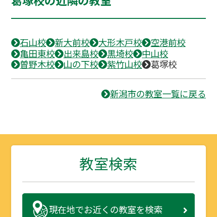
葛塚校の近隣の教室
石山校
新大前校
大形木戸校
空港前校
亀田東校
出来島校
黒埼校
中山校
曽野木校
山の下校
紫竹山校
葛塚校
新潟市の教室一覧に戻る
教室検索
現在地で
お近くの教室を検索