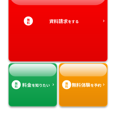
愛知県
香川県
宮崎県
無
資料請求
をする
料
愛媛県
鹿児島県
高知県
沖縄県
無
無
料金
無料体験
を知りたい
を予約
料
料