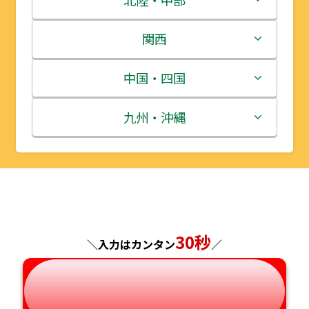
岩手県
栃木県
新潟県
関西
宮城県
群馬県
富山県
三重県
中国・四国
秋田県
埼玉県
石川県
滋賀県
鳥取県
九州・沖縄
山形県
千葉県
福井県
京都府
島根県
福岡県
福島県
東京都
山梨県
大阪府
岡山県
佐賀県
神奈川県
長野県
兵庫県
広島県
長崎県
30秒
＼入力はカンタン
／
岐阜県
奈良県
山口県
熊本県
静岡県
和歌山県
徳島県
大分県