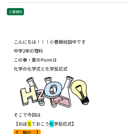
小曽根校
こんにちは！！！小曽根校田中です
中学2年の理科
この春・夏のPointは
化学の化学式と化学反応式
そこで今回は
【おぼ
え
ておこう
化
学反応式】
【 酸化 】