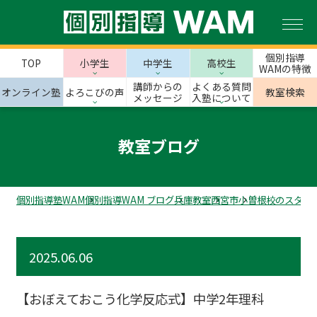
個別指導
TOP
小学生
中学生
高校生
WAMの特徴
講師からの
よくある質問
オンライン塾
よろこびの声
教室検索
メッセージ
入塾について
教室ブログ
個別指導塾WAM
個別指導WAM ブログ
兵庫教室
西宮市
小曽根校のスタッ
2025.06.06
【おぼえておこう化学反応式】中学2年理科