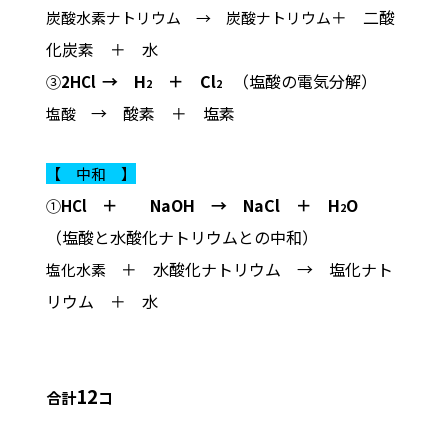
＋
二酸
炭酸水素ナトリウム → 炭酸ナトリウム
化炭素
＋
水
→ H
＋
Cl
（塩酸の電気分解）
③
2HCl
2
2
→ 酸素
＋
塩素
塩酸
【 中和 】
＋ NaOH → NaCl ＋ H
O
①
HCl
2
（塩酸と水酸化ナトリウムとの中和）
＋ 水酸化ナトリウム → 塩化ナト
塩化水素
リウム ＋ 水
12
合計
コ