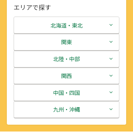
エリアで探す
北海道・東北
北海道
関東
青森県
茨城県
北陸・中部
岩手県
栃木県
新潟県
関西
宮城県
群馬県
富山県
三重県
中国・四国
秋田県
埼玉県
石川県
滋賀県
鳥取県
九州・沖縄
山形県
千葉県
福井県
京都府
島根県
福岡県