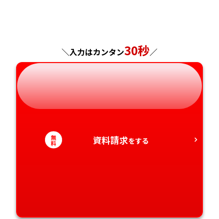
福島県
東京都
山梨県
大阪府
岡山県
佐賀県
神奈川県
長野県
兵庫県
広島県
長崎県
30秒
＼入力はカンタン
／
岐阜県
奈良県
山口県
熊本県
静岡県
和歌山県
徳島県
大分県
愛知県
香川県
宮崎県
無
資料請求
をする
料
愛媛県
鹿児島県
高知県
沖縄県