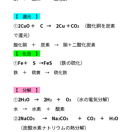
【 還元 】
＋
C
→ 2Cu ＋CO
（酸化銅を炭素
①
2CuO
2
で還元）
＋ 炭
＋二酸化炭
酸化銅
素
→ 銅
素
【 化合 】
＋
S
→FeS
（鉄の硫化）
①
Fe
＋
鉄
硫黄
→ 硫化鉄
【 分解 】
2H
O → 2H
＋
O
（水の電気分解）
①
2
2
2
→ 水素
＋ 酸素
水
→ Na
CO
＋
CO
＋
H
O
②
2NaCO
3
2
3
2
2
（炭酸水素ナトリウムの熱分解）