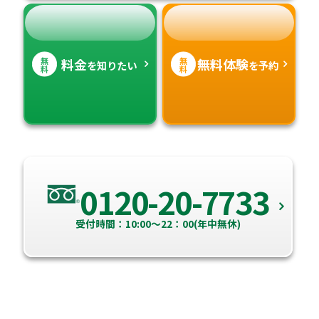
無
無
料金
無料体験
を知りたい
を予約
料
料
0120-20-7733
受付時間：10:00～22：00(年中無休)