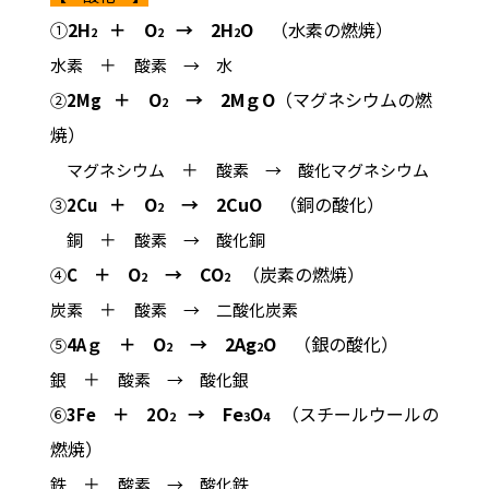
①
2H
＋
O
→ 2H
O
（水素の燃焼）
2
2
2
＋
水素
酸素 → 水
＋
O
→ 2Mｇ
O
（マグネシウムの燃
②
2Mg
2
焼）
＋
マグネシウム
酸素 → 酸化マグネシウム
＋
O
→ 2CuO
（銅の酸化）
③
2Cu
2
＋
銅
酸素 → 酸化銅
＋
O
→ CO
（炭素の燃焼）
④
C
2
2
＋
炭素
酸素 → 二酸化炭素
＋
O
→ 2Ag
O
（銀の酸化）
⑤
4Aｇ
2
2
＋
銀
酸素
→ 酸化銀
＋
→ Fe
O
（スチールウールの
⑥
3Fe
2O
2
3
4
燃焼）
＋
鉄
酸素
→ 酸化鉄