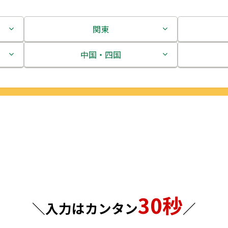
関東
茨城県
中国・四国
栃木県
鳥取県
群馬県
島根県
埼玉県
岡山県
千葉県
広島県
東京都
山口県
30秒
神奈川県
徳島県
＼入力はカンタン
／
香川県