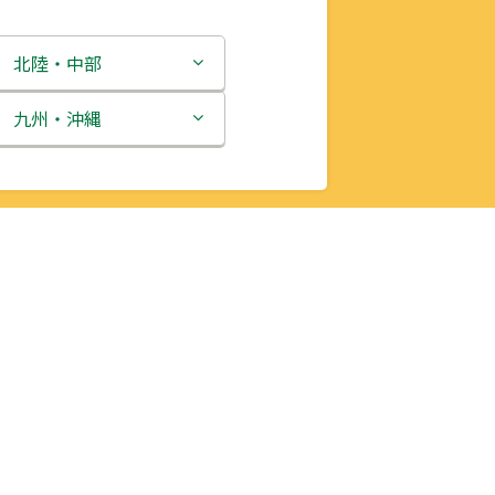
北陸・中部
新潟県
九州・沖縄
富山県
福岡県
石川県
佐賀県
福井県
長崎県
山梨県
熊本県
長野県
大分県
岐阜県
宮崎県
静岡県
鹿児島県