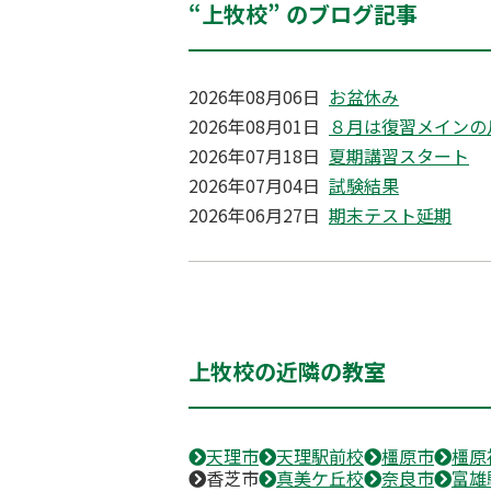
“上牧校” のブログ記事
2026年08月06日
お盆休み
2026年08月01日
８月は復習メインの
2026年07月18日
夏期講習スタート
2026年07月04日
試験結果
2026年06月27日
期末テスト延期
上牧校の近隣の教室
天理市
天理駅前校
橿原市
橿原
香芝市
真美ケ丘校
奈良市
富雄