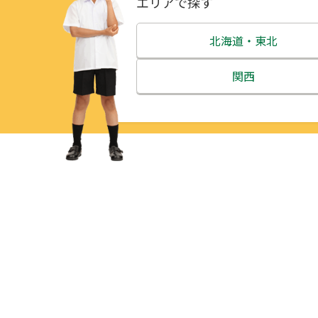
エリアで探す
北海道・東北
北海道
関西
青森県
三重県
岩手県
滋賀県
宮城県
京都府
秋田県
大阪府
山形県
兵庫県
福島県
奈良県
和歌山県