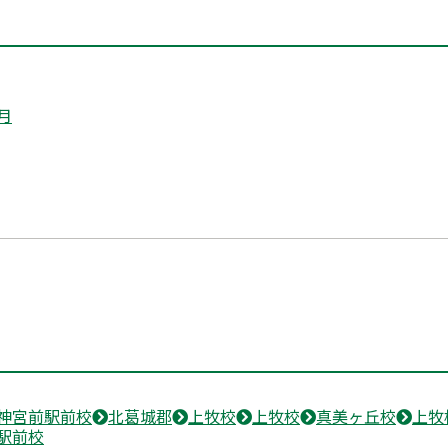
月
神宮前駅前校
北葛城郡
上牧校
上牧校
真美ヶ丘校
上牧
駅前校