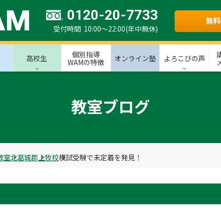
0120-20-7733
無料
受付時間 10:00～22:00(年中無休)
個別指導
高校生
オンライン塾
よろこびの声
WAMの特徴
教室ブログ
教室
北葛城郡
上牧校
模試受験で未定着を発見！