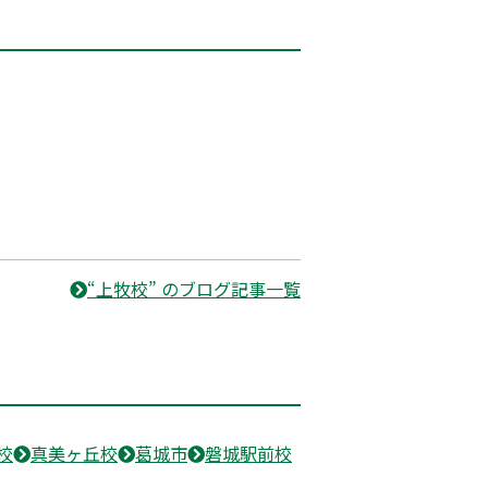
“上牧校” のブログ記事一覧
校
真美ヶ丘校
葛城市
磐城駅前校