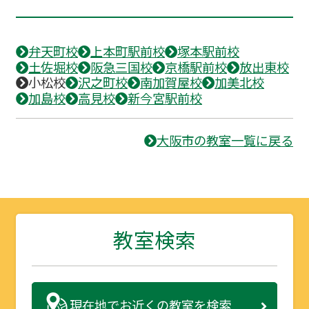
弁天町校
上本町駅前校
塚本駅前校
土佐堀校
阪急三国校
京橋駅前校
放出東校
小松校
沢之町校
南加賀屋校
加美北校
加島校
高見校
新今宮駅前校
大阪市の教室一覧に戻る
教室検索
現在地で
お近くの教室を検索