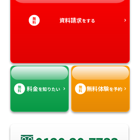
静岡県
和歌山県
徳島県
大分県
愛知県
香川県
無
宮崎県
資料請求
をする
料
愛媛県
鹿児島県
高知県
沖縄県
無
無
料金
無料体験
を知りたい
を予約
料
料