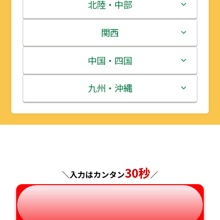
青森県
茨城県
北陸・中部
岩手県
栃木県
新潟県
関西
宮城県
群馬県
富山県
三重県
中国・四国
秋田県
埼玉県
石川県
滋賀県
鳥取県
九州・沖縄
山形県
千葉県
福井県
京都府
島根県
福岡県
福島県
東京都
山梨県
大阪府
岡山県
佐賀県
神奈川県
長野県
兵庫県
広島県
長崎県
30秒
＼入力はカンタン
／
岐阜県
奈良県
山口県
熊本県