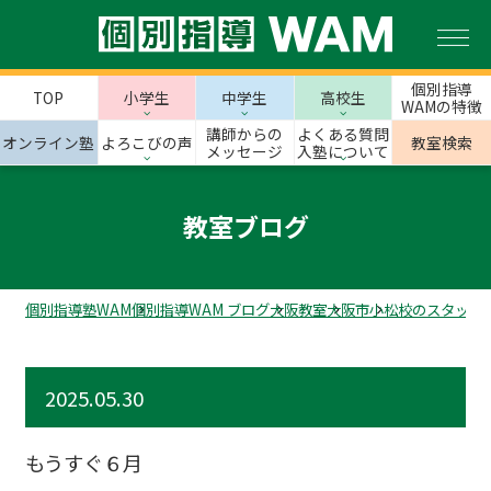
個別指導
TOP
小学生
中学生
高校生
WAMの特徴
講師からの
よくある質問
オンライン塾
よろこびの声
教室検索
メッセージ
入塾について
教室ブログ
個別指導塾WAM
個別指導WAM ブログ
大阪教室
大阪市
小松校のスタッフ
2025.05.30
もうすぐ６月