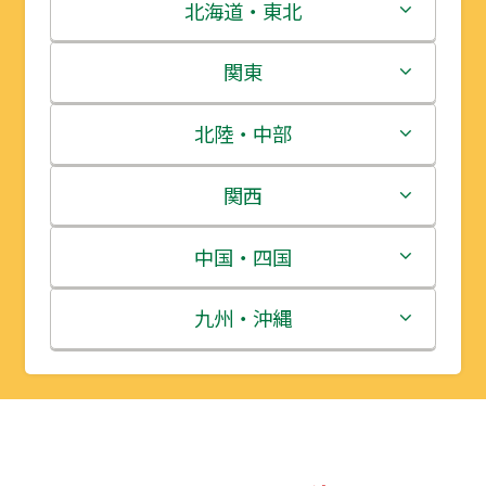
北海道・東北
北海道
関東
青森県
茨城県
北陸・中部
岩手県
栃木県
新潟県
関西
宮城県
群馬県
富山県
三重県
中国・四国
秋田県
埼玉県
石川県
滋賀県
鳥取県
九州・沖縄
山形県
千葉県
福井県
京都府
島根県
福岡県
福島県
東京都
山梨県
大阪府
岡山県
佐賀県