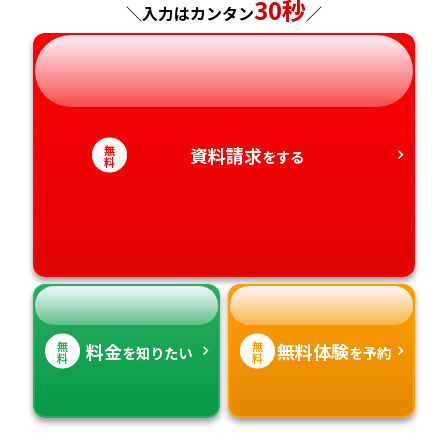
30秒
神奈川県
長野県
兵庫県
広島県
長崎県
＼入力はカンタン
／
岐阜県
奈良県
山口県
熊本県
静岡県
和歌山県
徳島県
大分県
無
資料請求
をする
料
愛知県
香川県
宮崎県
愛媛県
鹿児島県
高知県
沖縄県
無
無
料金
無料体験
を知りたい
を予約
料
料