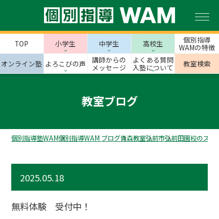
個別指導
TOP
小学生
中学生
高校生
WAMの特徴
講師からの
よくある質問
オンライン塾
よろこびの声
教室検索
メッセージ
入塾について
教室ブログ
個別指導塾WAM
個別指導WAM ブログ
青森教室
弘前市
弘前田園校のスタ
2025.05.18
無料体験 受付中！