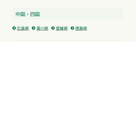
中国・四国
広島県
香川県
愛媛県
徳島県
九州・沖縄
福岡県
佐賀県
長崎県
熊本県
沖縄県
プライバシーポリシー
H.M.GROUP
WAMからのお知らせ
サイトマップ
自習室利用申込
成績保証制度 利用申込