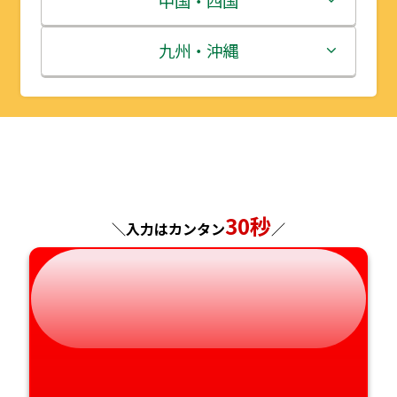
中国・四国
秋田県
埼玉県
石川県
滋賀県
鳥取県
九州・沖縄
山形県
千葉県
福井県
京都府
島根県
福岡県
福島県
東京都
山梨県
大阪府
岡山県
佐賀県
神奈川県
長野県
兵庫県
広島県
長崎県
30秒
＼入力はカンタン
／
岐阜県
奈良県
山口県
熊本県
静岡県
和歌山県
徳島県
大分県
愛知県
香川県
宮崎県
愛媛県
鹿児島県