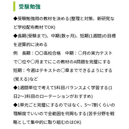
受験勉強
◆受験勉強用の教材を決める(整理と対策、新研究な
ど学校配布教材でOK)
◆長期(受験まで)、中期(数ヶ月)、短期(1週間)の目標
を逆算的に決める
例 長期：〇〇高校合格 中期：○月の実力テスト
で○位や○月までにこの教材のA問題を完璧にする
短期：今週はテキストの○章までできるようにする
(覚える)など
◆1週間単位で考えて5科目バランスよく学習する(1
日2～3科目のローテーションがおすすめ)
◆1単元ごと完璧にするのではなく、5～7割くらいの
理解度でいいので全範囲を何周もする(苦手分野を戦
略として集中的に取り組むのはOK)