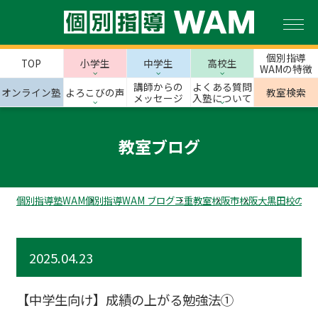
個別指導
TOP
小学生
中学生
高校生
WAMの特徴
講師からの
よくある質問
オンライン塾
よろこびの声
教室検索
メッセージ
入塾について
教室ブログ
個別指導塾WAM
個別指導WAM ブログ
三重教室
松阪市
松阪大黒田校のス
2025.04.23
【中学生向け】成績の上がる勉強法①