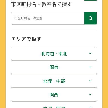
市区町村名・教室名で探す
エリアで探す
北海道・東北
北海道
関東
青森県
茨城県
北陸・中部
岩手県
栃木県
新潟県
関西
宮城県
群馬県
富山県
三重県