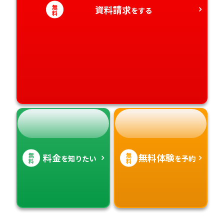
無
資料請求
をする
料
高知県
沖縄県
無
無
料金
無料体験
を知りたい
を予約
料
料