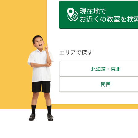
現在地で
お近くの教室を検
エリアで探す
北海道・東北
北海道
関西
青森県
三重県
岩手県
滋賀県
宮城県
京都府