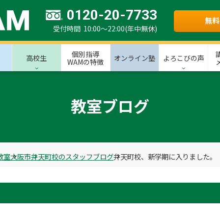
0120-20-7733
無料
受付時間 10:00～22:00(年中無休)
個別指導
高校生
オンライン塾
よろこびの声
WAMの特徴
教室ブログ
教室
大阪市
弁天町校のスタッフブログ
弁天町校、新学期に入りました。