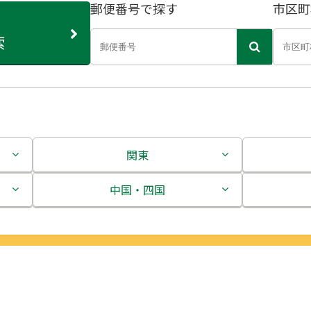
郵便番号で探す
市区町
索
関東
茨城県
中国・四国
栃木県
鳥取県
群馬県
島根県
埼玉県
岡山県