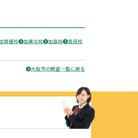
加賀屋校
加美北校
加島校
高見校
大阪市の教室一覧に戻る