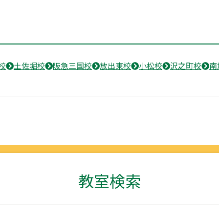
校
土佐堀校
阪急三国校
放出東校
小松校
沢之町校
南
教室検索