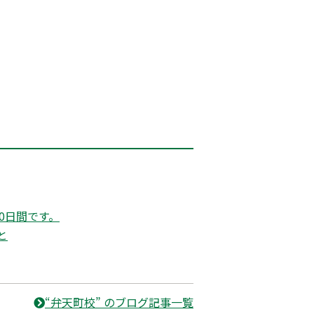
0日間です。
と
“弁天町校” のブログ記事一覧