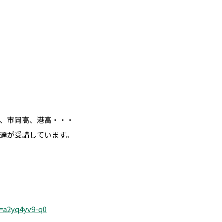
、市岡高、港高・・・
達が受講しています。
=a2yq4yv9-q0