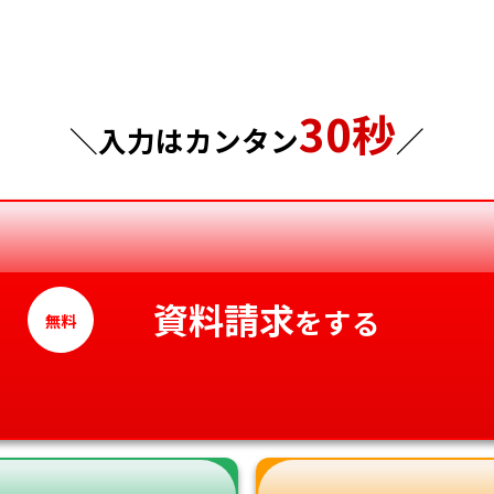
千葉県
広島県
東京都
山口県
30秒
神奈川県
徳島県
＼入力はカンタン
／
香川県
愛媛県
高知県
資料請求
をする
無料