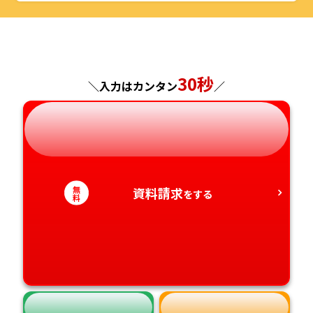
千葉県
福井県
京都府
島根県
福岡県
福島県
東京都
山梨県
大阪府
岡山県
佐賀県
神奈川県
長野県
兵庫県
広島県
30秒
長崎県
＼入力はカンタン
／
岐阜県
奈良県
山口県
熊本県
静岡県
和歌山県
徳島県
大分県
無
資料請求
愛知県
をする
香川県
宮崎県
料
愛媛県
鹿児島県
高知県
沖縄県