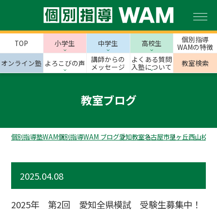
個別指導
TOP
小学生
中学生
高校生
WAMの特徴
講師からの
よくある質問
オンライン塾
よろこびの声
教室検索
メッセージ
入塾について
教室ブログ
個別指導塾WAM
個別指導WAM ブログ
愛知教室
名古屋市
星ヶ丘西山校の
2025.04.08
2025年 第2回 愛知全県模試 受験生募集中！