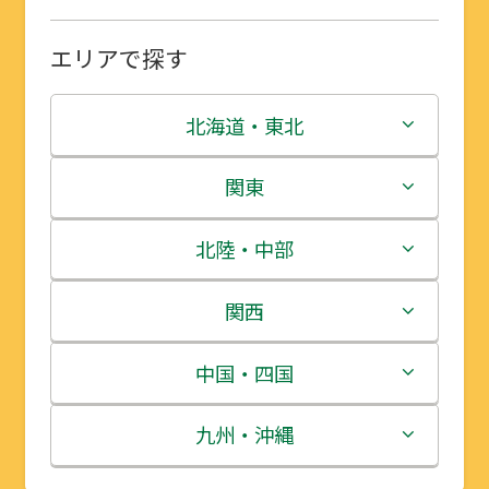
エリアで探す
北海道・東北
北海道
関東
青森県
茨城県
北陸・中部
岩手県
栃木県
新潟県
関西
宮城県
群馬県
富山県
三重県
中国・四国
秋田県
埼玉県
石川県
滋賀県
鳥取県
九州・沖縄
山形県