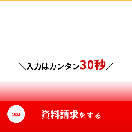
群馬県
島根県
埼玉県
岡山県
千葉県
広島県
東京都
山口県
30秒
神奈川県
徳島県
＼入力はカンタン
／
香川県
愛媛県
高知県
資料請求
をする
無料