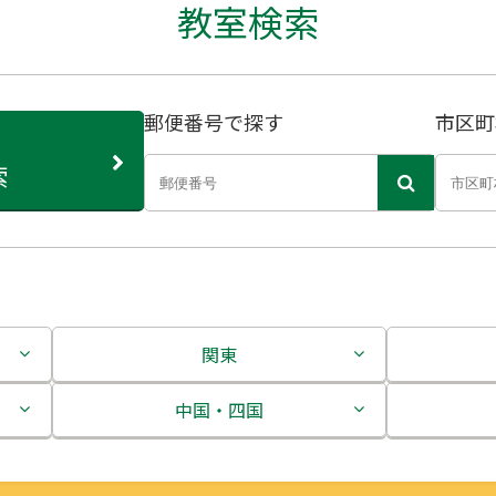
教室検索
郵便番号で探す
市区町
索
関東
茨城県
中国・四国
栃木県
鳥取県