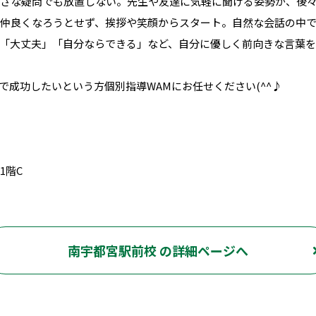
 小さな疑問でも放置しない。先生や友達に気軽に聞ける姿勢が、後
理に仲良くなろうとせず、挨拶や笑顔からスタート。自然な会話の中
る 「大丈夫」「自分ならできる」など、自分に優しく前向きな言葉
強で成功したいという方個別指導WAMにお任せください(^^♪
1階C
南宇都宮駅前校 の詳細ページへ