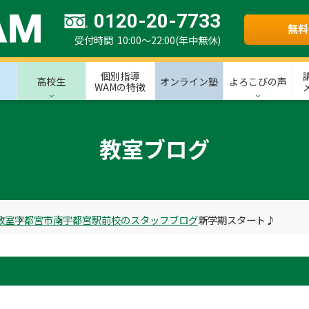
0120-20-7733
無料
受付時間 10:00～22:00(年中無休)
個別指導
高校生
オンライン塾
よろこびの声
WAMの特徴
教室ブログ
教室
宇都宮市
南宇都宮駅前校のスタッフブログ
新学期スタート♪