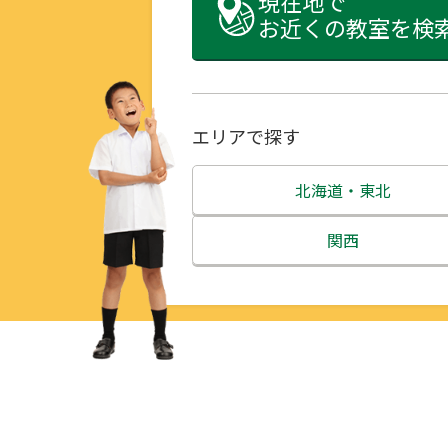
現在地で
お近くの教室を検
エリアで探す
北海道・東北
北海道
関西
青森県
三重県
岩手県
滋賀県
宮城県
京都府
秋田県
大阪府