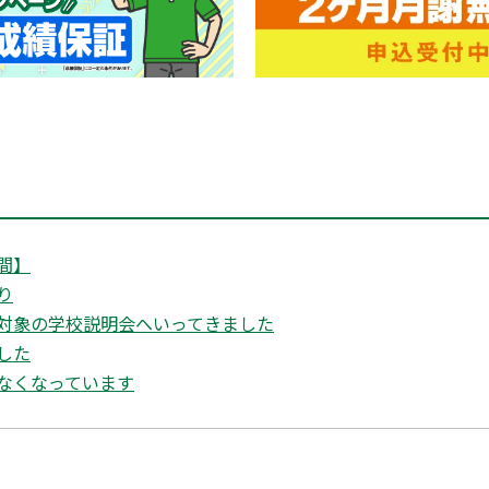
間】
り
対象の学校説明会へいってきました
した
なくなっています