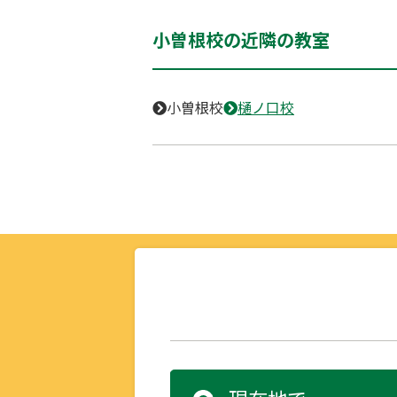
小曽根校の近隣の教室
小曽根校
樋ノ口校