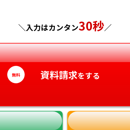
東京都
山口県
30秒
神奈川県
徳島県
＼入力はカンタン
／
香川県
愛媛県
高知県
資料請求
をする
無料