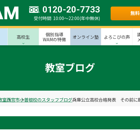
0120-20-7733
無料
受付時間 10:00～22:00(年中無休)
個別指導
高校生
オンライン塾
よろこびの声
WAMの特徴
教室ブログ
教室
西宮市
小曽根校のスタッフブログ
兵庫公立高校合格発表 その前に