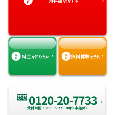
資料請求
香川県
宮崎県
をする
料
愛媛県
鹿児島県
高知県
沖縄県
無
無
料金
無料体験
を知りたい
を予約
料
料
0120-20-7733
受付時間：10:00～22：00(年中無休)