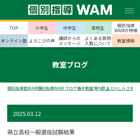
個別指導
TOP
小学生
中学生
高校生
WAMの特徴
講師からの
よくある質問
オンライン塾
よろこびの声
教室検索
メッセージ
入塾について
教室ブログ
個別指導塾WAM
個別指導WAM ブログ
栃木教室
河内郡
上三川しらさぎ校
2025.03.12
県立高校一般選抜試験結果