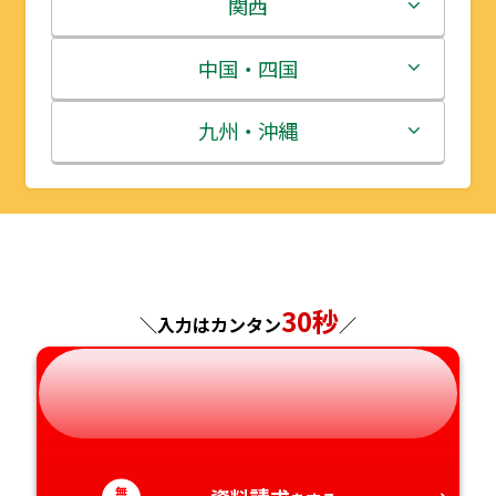
栃木県
新潟県
関西
宮城県
群馬県
富山県
三重県
中国・四国
秋田県
埼玉県
石川県
滋賀県
鳥取県
九州・沖縄
山形県
千葉県
福井県
京都府
島根県
福岡県
福島県
東京都
山梨県
大阪府
岡山県
佐賀県
神奈川県
長野県
兵庫県
広島県
長崎県
30秒
＼入力はカンタン
／
岐阜県
奈良県
山口県
熊本県
静岡県
和歌山県
徳島県
大分県
愛知県
無