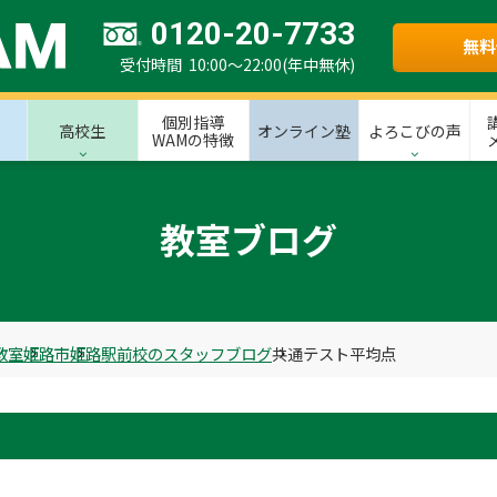
0120-20-7733
無料
受付時間 10:00～22:00(年中無休)
個別指導
高校生
オンライン塾
よろこびの声
WAMの特徴
教室ブログ
教室
姫路市
姫路駅前校のスタッフブログ
共通テスト平均点