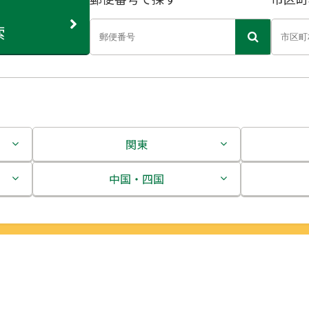
索
関東
茨城県
中国・四国
栃木県
鳥取県
群馬県
島根県
埼玉県
岡山県