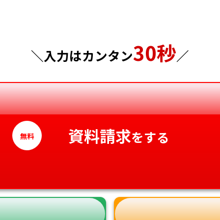
千葉県
広島県
東京都
山口県
30秒
神奈川県
徳島県
＼入力はカンタン
／
香川県
愛媛県
高知県
資料請求
をする
無料