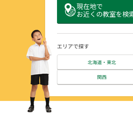
現在地で
お近くの教室を検
エリアで探す
北海道・東北
北海道
関西
青森県
三重県
岩手県
滋賀県
宮城県
京都府