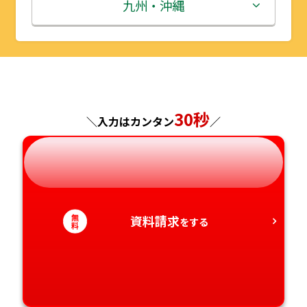
秋田県
埼玉県
石川県
滋賀県
鳥取県
九州・沖縄
山形県
千葉県
福井県
京都府
島根県
福岡県
福島県
東京都
山梨県
大阪府
岡山県
佐賀県
30秒
神奈川県
長野県
兵庫県
広島県
長崎県
＼入力はカンタン
／
岐阜県
奈良県
山口県
熊本県
静岡県
和歌山県
徳島県
大分県
無
資料請求
をする
料
愛知県
香川県
宮崎県
愛媛県
鹿児島県