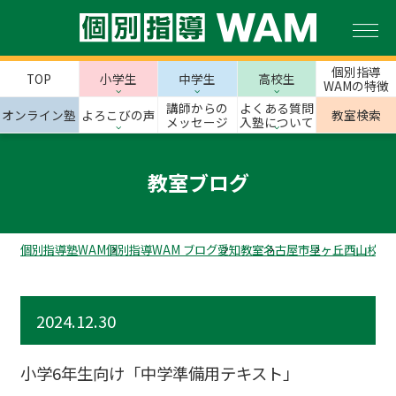
個別指導
TOP
小学生
中学生
高校生
WAMの特徴
講師からの
よくある質問
オンライン塾
よろこびの声
教室検索
メッセージ
入塾について
教室ブログ
個別指導塾WAM
個別指導WAM ブログ
愛知教室
名古屋市
星ヶ丘西山校の
2024.12.30
小学6年生向け「中学準備用テキスト」