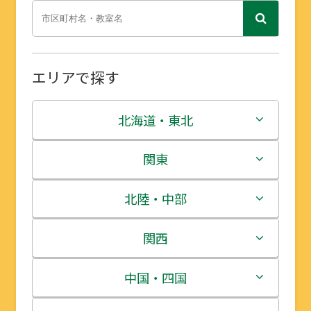
エリアで探す
北海道・東北
北海道
関東
青森県
茨城県
北陸・中部
岩手県
栃木県
新潟県
関西
宮城県
群馬県
富山県
三重県
中国・四国