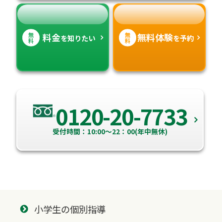
高知県
沖縄県
無
無
料金
無料体験
を知りたい
を予約
料
料
0120-20-7733
受付時間：10:00～22：00(年中無休)
小学生の個別指導