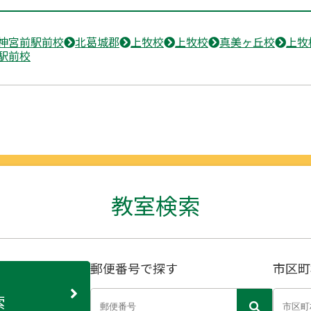
神宮前駅前校
北葛城郡
上牧校
上牧校
真美ヶ丘校
上牧
駅前校
教室検索
郵便番号で探す
市区町
索