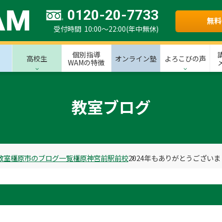
0120-20-7733
無料
受付時間 10:00～22:00(年中無休)
個別指導
高校生
オンライン塾
よろこびの声
WAMの特徴
教室ブログ
教室
橿原市のブログ一覧
橿原神宮前駅前校
2024年もありがとうござい