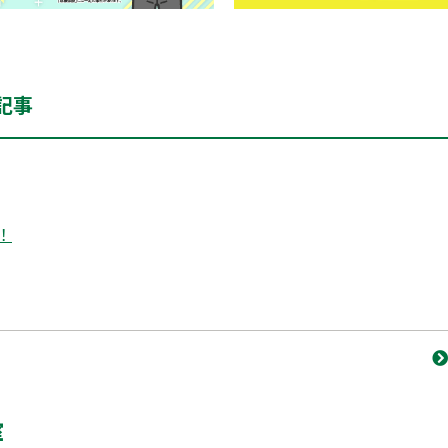
記事
！
室