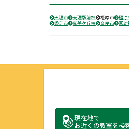
天理市
天理駅前校
橿原市
橿原
香芝市
真美ケ丘校
奈良市
富雄
現在地で
お近くの教室を検