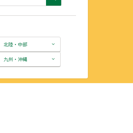
北陸・中部
新潟県
九州・沖縄
富山県
福岡県
石川県
佐賀県
福井県
長崎県
山梨県
熊本県
長野県
大分県